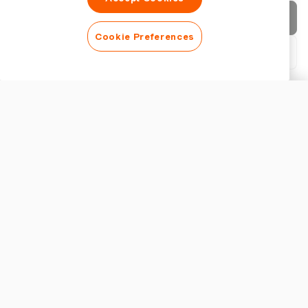
Rechnung senden
Cookie Preferences
PDF herunterladen
Rechnung anpassen
ERSCHEINUNGSBILD
Logo hinzufügen
Rechnungstitel anzeigen
RECHNUNGSEINSTELLUNGEN
Währung
Wichtige Funktionen einer effektiven Rechnungsvorlage für
Freelancer
Steuer