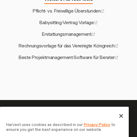
Pflicht- vs. Freiwillige Überstunden
Babysitting-Vertrag Vorlage
Erstattungsmanagement
Rechnungsvorlage für das Vereinigte Königreich
Beste Projektmanagement-Software für Berater
Ihre Zeit verdient es, erfasst zu
werden — starten Sie jetzt
Harvest uses cookies as described in our
Privacy Policy
to
ensure you get the best experience on our website.
Schließen Sie sich über 70.000 Unternehmen an, die mit