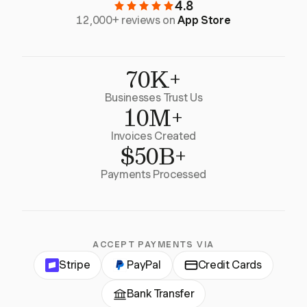
4.8
12,000+ reviews on
App Store
70K+
Businesses Trust Us
10M+
Invoices Created
$50B+
Payments Processed
ACCEPT PAYMENTS VIA
Stripe
PayPal
Credit Cards
Bank Transfer