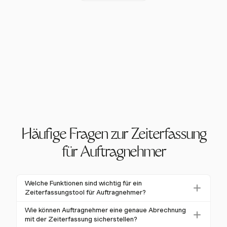
Häufige Fragen zur Zeiterfassung
für Auftragnehmer
Welche Funktionen sind wichtig für ein
Zeiterfassungstool für Auftragnehmer?
Auftragnehmer sollten nach Tools mit mobiler
Wie können Auftragnehmer eine genaue Abrechnung
Zugänglichkeit, GPS-Tracking und automatisierten
mit der Zeiterfassung sicherstellen?