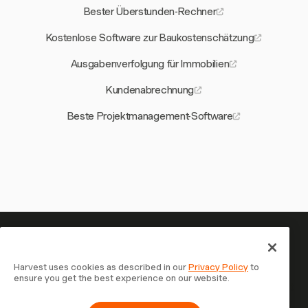
Bester Überstunden-Rechner
Kostenlose Software zur Baukostenschätzung
Ausgabenverfolgung für Immobilien
Kundenabrechnung
Beste Projektmanagement-Software
Ihre Zeit verdient es, erfasst zu
werden — starten Sie jetzt
Harvest uses cookies as described in our
Privacy Policy
to
ensure you get the best experience on our website.
Schließen Sie sich über 70.000 Unternehmen an, die mit
Harvest Zeit erfassen, Kunden abrechnen und schneller