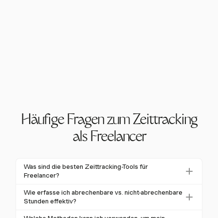
Häufige Fragen zum Zeittracking
als Freelancer
Was sind die besten Zeittracking-Tools für
Freelancer?
Harvest ist eines der besten Tools für Freelancer und
Wie erfasse ich abrechenbare vs. nicht-abrechenbare
bietet Ein-Klick-Timer sowie manuelle Eingaben zur
Stunden effektiv?
Erfassung von abrechenbaren und nicht-
Mit Harvest können Freelancer leicht zwischen