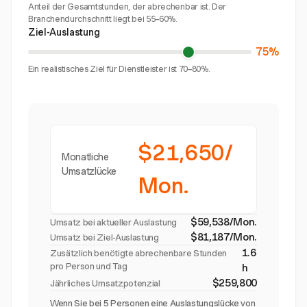
Anteil der Gesamtstunden, der abrechenbar ist. Der
Branchendurchschnitt liegt bei 55–60%.
Ziel-Auslastung
75%
Ein realistisches Ziel für Dienstleister ist 70–80%.
$21,650/
Monatliche
Umsatzlücke
Mon.
$59,538/Mon.
Umsatz bei aktueller Auslastung
$81,187/Mon.
Umsatz bei Ziel-Auslastung
1.6
Zusätzlich benötigte abrechenbare Stunden
pro Person und Tag
h
$259,800
Jährliches Umsatzpotenzial
Wenn Sie bei 5 Personen eine Auslastungslücke von