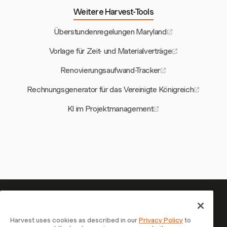
Weitere Harvest-Tools
Überstundenregelungen Maryland
Vorlage für Zeit- und Materialverträge
Renovierungsaufwand-Tracker
Rechnungsgenerator für das Vereinigte Königreich
KI im Projektmanagement
Ihre Zeit verdient es, erfasst zu
werden — starten Sie jetzt
Harvest uses cookies as described in our
Privacy Policy
to