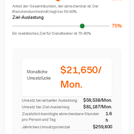
Anteil der Gesamtstunden, der abrechenbar ist. Der
Branchendurchschnitt liegt bei 55–60%.
Ziel-Auslastung
75%
Ein realistisches Ziel für Dienstleister ist 70–80%.
$21,650/
Monatliche
Umsatzlücke
Mon.
$59,538/Mon.
Umsatz bei aktueller Auslastung
$81,187/Mon.
Umsatz bei Ziel-Auslastung
1.6
Zusätzlich benötigte abrechenbare Stunden
pro Person und Tag
h
$259,800
Jährliches Umsatzpotenzial