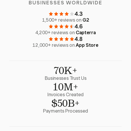
BUSINESSES WORLDWIDE
4.3
1,500+ reviews on
G2
4.6
4,200+ reviews on
Capterra
4.8
12,000+ reviews on
App Store
70K+
Businesses Trust Us
10M+
Invoices Created
$50B+
Payments Processed