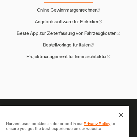
Online Gewinnmargenrechner
Angebotssoftware für Elektriker
Beste App zur Zeiterfassung von Fahrzeugkosten
Bestellvorlage für Italien
Projektmanagement für Innenarchitektur
Ihre Zeit verdient es, erfasst zu
werden — starten Sie jetzt
Harvest uses cookies as described in our
Privacy Policy
to
ensure you get the best experience on our website.
Schließen Sie sich über 70.000 Unternehmen an, die mit