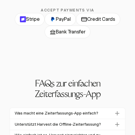
ACCEPT PAYMENTS VIA
Stripe
PayPal
Credit Cards
Bank Transfer
FAQs zur einfachen
Zeiterfassungs-App
Was macht eine Zeiterfassungs-App einfach?
Eine einfache Zeiterfassungs-App zeichnet sich durch
Unterstützt Harvest die Offline-Zeiterfassung?
ihre Benutzerfreundlichkeit und minimalistische
Ja, Harvest unterstützt die Offline-Zeiterfassung. Die