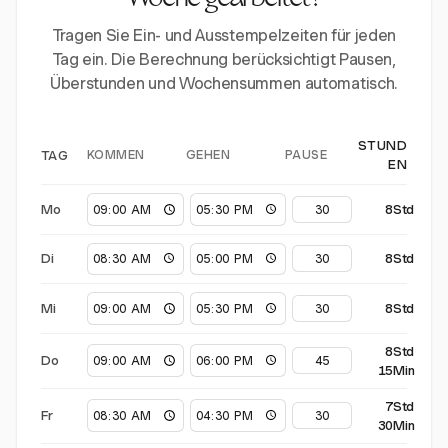
Woche gearbeitet?
Tragen Sie Ein- und Ausstempelzeiten für jeden
Tag ein. Die Berechnung berücksichtigt Pausen,
Überstunden und Wochensummen automatisch.
STUND
KOMMEN
GEHEN
PAUSE
TAG
EN
Mo
8Std
Di
8Std
Mi
8Std
8Std
Do
15Min
7Std
Fr
30Min