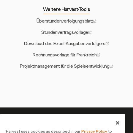
Weitere Harvest-Tools
Überstundenverfolgungsblatt
Stundenvertragsvorlage
Download des Excel-Ausgabenverfolgers
Rechnungsvorlage für Frankreich
Projektmanagement für die Spieleentwicklung
Ihre Zeit verdient es, erfasst zu
werden — starten Sie jetzt
Harvest uses cookies as described in our
Privacy Policy
to