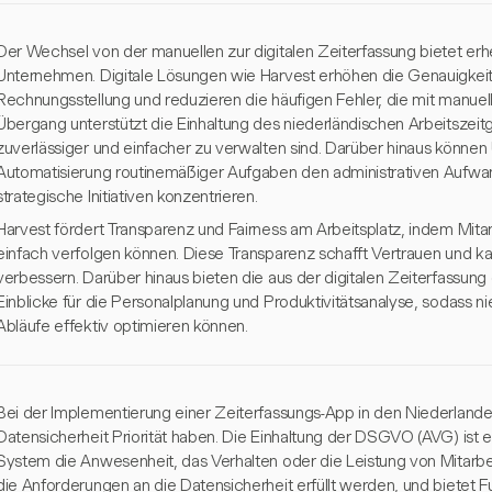
Der Wechsel von der manuellen zur digitalen Zeiterfassung bietet erhe
Unternehmen. Digitale Lösungen wie Harvest erhöhen die Genauigkei
Rechnungsstellung und reduzieren die häufigen Fehler, die mit manue
Übergang unterstützt die Einhaltung des niederländischen Arbeitszeit
zuverlässiger und einfacher zu verwalten sind. Darüber hinaus könne
Automatisierung routinemäßiger Aufgaben den administrativen Aufwand
strategische Initiativen konzentrieren.
Harvest fördert Transparenz und Fairness am Arbeitsplatz, indem Mita
einfach verfolgen können. Diese Transparenz schafft Vertrauen und ka
verbessern. Darüber hinaus bieten die aus der digitalen Zeiterfassu
Einblicke für die Personalplanung und Produktivitätsanalyse, sodass 
Abläufe effektiv optimieren können.
Bei der Implementierung einer Zeiterfassungs-App in den Niederlan
Datensicherheit Priorität haben. Die Einhaltung der DSGVO (AVG) ist
System die Anwesenheit, das Verhalten oder die Leistung von Mitarbeite
die Anforderungen an die Datensicherheit erfüllt werden, und bietet F