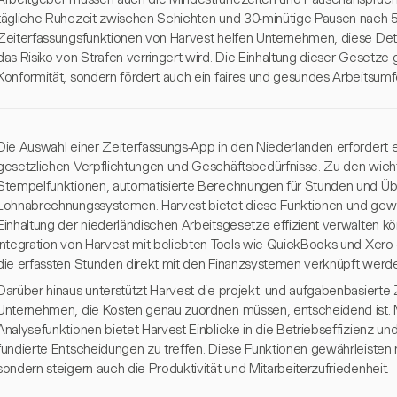
tägliche Ruhezeit zwischen Schichten und 30-minütige Pausen nach 5,
Zeiterfassungsfunktionen von Harvest helfen Unternehmen, diese Deta
das Risiko von Strafen verringert wird. Die Einhaltung dieser Gesetze g
Konformität, sondern fördert auch ein faires und gesundes Arbeitsumf
Die Auswahl einer Zeiterfassungs-App in den Niederlanden erfordert e
gesetzlichen Verpflichtungen und Geschäftsbedürfnisse. Zu den wic
Stempelfunktionen, automatisierte Berechnungen für Stunden und Übe
Lohnabrechnungssystemen. Harvest bietet diese Funktionen und gewä
Einhaltung der niederländischen Arbeitsgesetze effizient verwalten kö
Integration von Harvest mit beliebten Tools wie QuickBooks und Xe
die erfassten Stunden direkt mit den Finanzsystemen verknüpft werd
Darüber hinaus unterstützt Harvest die projekt- und aufgabenbasierte 
Unternehmen, die Kosten genau zuordnen müssen, entscheidend ist. M
Analysefunktionen bietet Harvest Einblicke in die Betriebseffizienz u
fundierte Entscheidungen zu treffen. Diese Funktionen gewährleisten ni
sondern steigern auch die Produktivität und Mitarbeiterzufriedenheit.