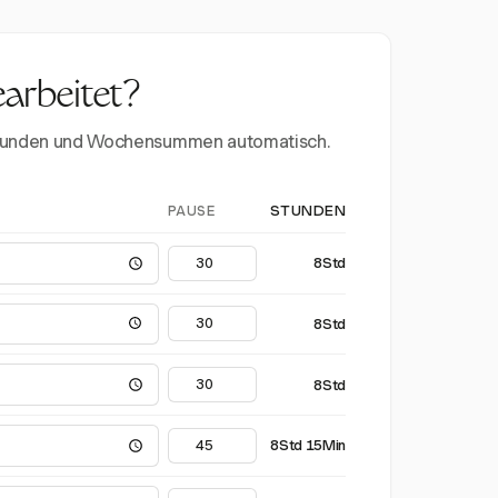
earbeitet?
erstunden und Wochensummen automatisch.
PAUSE
STUNDEN
8Std
8Std
8Std
8Std 15Min