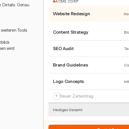
ACME CORP
e Details. Genau
Website Redesign
Ho
0 weiteren Tools
Content Strategy
Bl
blick
sen wird
SEO Audit
Te
Brand Guidelines
Co
Logo Concepts
Ini
+
Neuer Zeiteintrag
Heutiges Gesamt