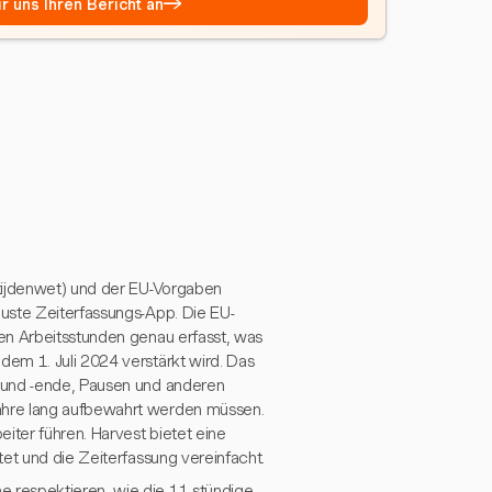
→
r uns Ihren Bericht an
tijdenwet) und der EU-Vorgaben
uste Zeiterfassungs-App. Die EU-
en Arbeitsstunden genau erfasst, was
em 1. Juli 2024 verstärkt wird. Das
 und -ende, Pausen und anderen
ahre lang aufbewahrt werden müssen.
iter führen. Harvest bietet eine
et und die Zeiterfassung vereinfacht.
 respektieren, wie die 11-stündige