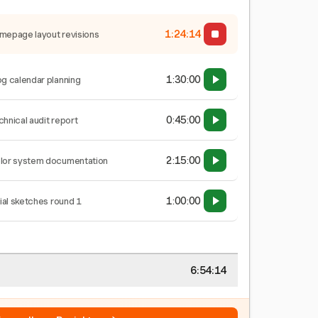
1:24:14
mepage layout revisions
1:30:00
og calendar planning
0:45:00
chnical audit report
2:15:00
lor system documentation
1:00:00
tial sketches round 1
6:54:14