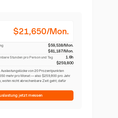
$21,650/Mon.
$59,538/Mon.
ung
$81,187/Mon.
1.6h
enbare Stunden pro Person und Tag
$259,800
e Auslastungslücke von 20 Prozentpunkten
650 mehr pro Monat — also $259,800 pro Jahr.
n, wohin nicht abrechenbare Zeit geht; dafür
slastung jetzt messen