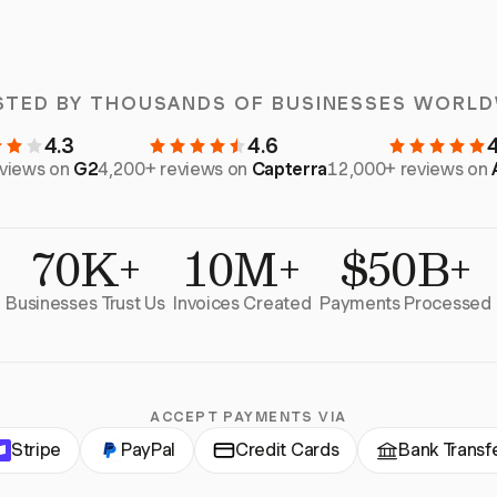
STED BY THOUSANDS OF BUSINESSES WORLD
4.3
4.6
eviews on
G2
4,200+ reviews on
Capterra
12,000+ reviews on
70K+
10M+
$50B+
Businesses Trust Us
Invoices Created
Payments Processed
ACCEPT PAYMENTS VIA
Stripe
PayPal
Credit Cards
Bank Transf