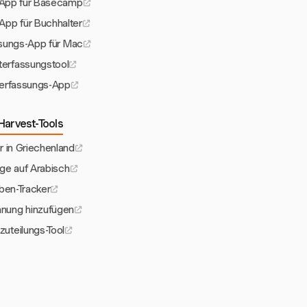
-App für Basecamp
App für Buchhalter
sungs-App für Mac
erfassungstool
erfassungs-App
Harvest-Tools
 in Griechenland
age auf Arabisch
ben-Tracker
nung hinzufügen
uteilungs-Tool