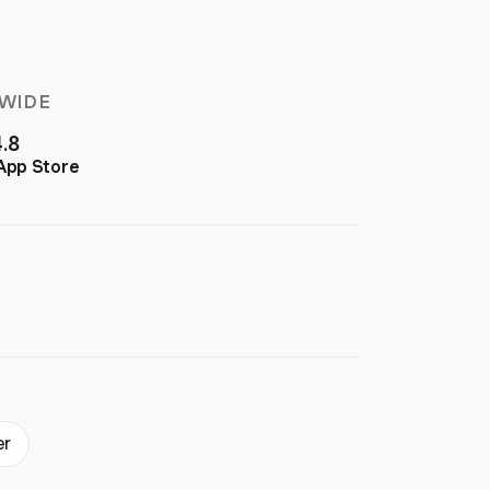
WIDE
4.8
App Store
er