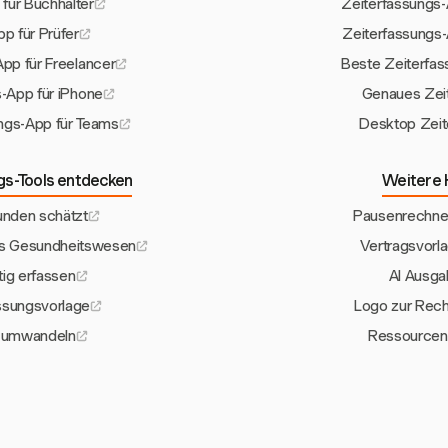
für Buchhalter
Zeiterfassungs
p für Prüfer
Zeiterfassungs-
pp für Freelancer
Beste Zeiterfas
-App für iPhone
Genaues Zeit
ngs-App für Teams
Desktop Zeit
gs-Tools entdecken
Weitere 
unden schätzt
Pausenrechner
as Gesundheitswesen
Vertragsvorl
tig erfassen
AI Ausga
ssungsvorlage
Logo zur Rech
g umwandeln
Ressourcenz