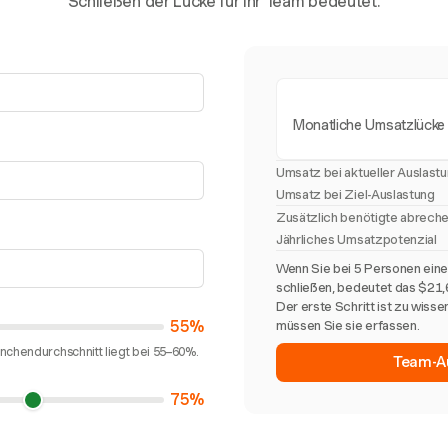
Schließen der Lücke für Ihr Team bedeutet.
Monatliche Umsatzlücke
Umsatz bei aktueller Auslast
Umsatz bei Ziel-Auslastung
Zusätzlich benötigte abrech
Jährliches Umsatzpotenzial
Wenn Sie bei 5 Personen ein
schließen, bedeutet das $21,
Der erste Schritt ist zu wisse
55%
müssen Sie sie erfassen.
nchendurchschnitt liegt bei 55–60%.
Team-Au
75%