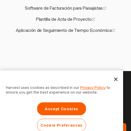
Software de Facturación para Paisajistas
Plantilla de Acta de Proyecto
Aplicación de Seguimiento de Tiempo Económica
Tu tiempo merece ser registrado —
Harvest uses cookies as described in our
Privacy Policy
to
ensure you get the best experience on our website.
empieza ahora
Únete a más de 70.000 empresas que registran tiempo,
Accept Cookies
facturan a clientes y cobran más rápido con Harvest.
Prueba gratis, se configura en 30 segundos.
Cookie Preferences
Prueba Harvest Gratis