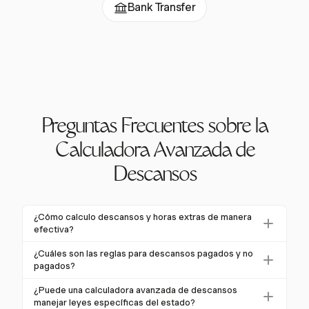
Bank Transfer
Preguntas Frecuentes sobre la
Calculadora Avanzada de
Descansos
¿Cómo calculo descansos y horas extras de manera
efectiva?
Calcular descansos y horas extras requiere entender
¿Cuáles son las reglas para descansos pagados y no
las regulaciones federales y estatales. Los descansos
pagados?
pagados se incluyen en el total de horas trabajadas,
Bajo las pautas federales, los descansos cortos de
¿Puede una calculadora avanzada de descansos
afectando los cálculos de horas extras. Una
menos de 20 minutos son pagados, mientras que los
manejar leyes específicas del estado?