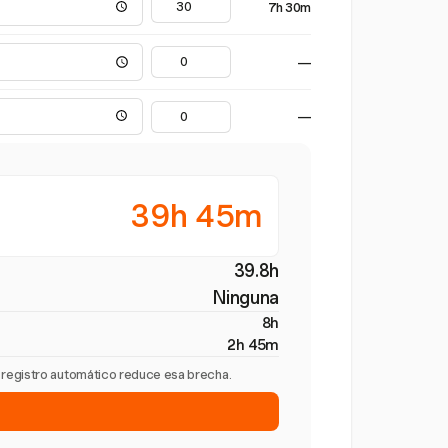
7h 30m
—
—
39h 45m
39.8h
Ninguna
8h
2h 45m
l registro automático reduce esa brecha.