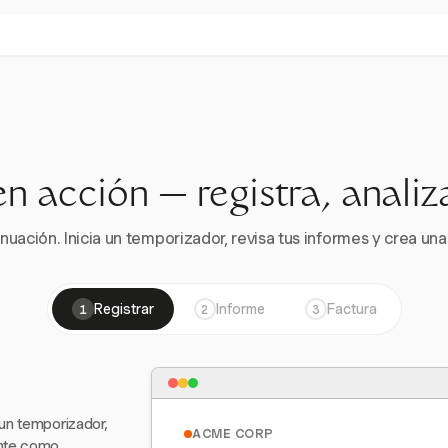
en acción — registra, analiz
nuación. Inicia un temporizador, revisa tus informes y crea una 
Registrar
Informe
Factura
1
2
3
 un temporizador,
ACME CORP
ente como