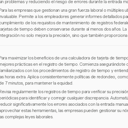
sin problemas y reduciendo el riesgo de errores durante la entrada m
Para las empresas que gestionan una gran fuerza laboral o múltiples u
invaluable. Permite a los empleadores generar informes detallados par
cumplimiento de los requisitos de mantenimiento de registros federale
tarjetas de tiempo deben conservarse durante al menos dos años. La 
integración no solo mejora la precisión, sino que también proporciona t
Para maximizar los beneficios de una calculadora de tarjeta de tiemp
mejores prácticas en el registro de tiempo. Comienza asegurándote
familiarizados con los procedimientos de registro de tiempo y entie
las horas extra. Aplica consistentemente políticas de redondeo, como
de 7 minutos, para mantener la equidad.
Revisa regularmente los registros de tiempo para verificar su precisión
periódicas para identificar y corregir cualquier discrepancia. Automa
reducir significativamente los errores asociados con la entrada manual
aprovechar estas herramientas, las empresas pueden gestionar su n
las complejas leyes laborales.