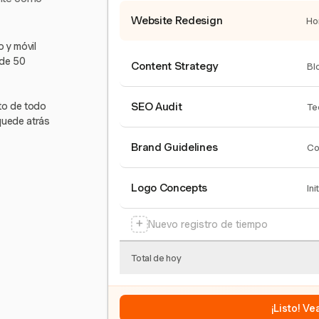
Website Redesign
Ho
 y móvil
 de 50
Content Strategy
Bl
nto de todo
SEO Audit
Te
quede atrás
Brand Guidelines
Co
Logo Concepts
Ini
+
Nuevo registro de tiempo
Total de hoy
¡Listo! V