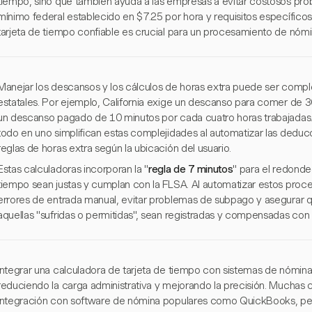
tiempo, sino que también ayuda a las empresas a evitar costosos pro
mínimo federal establecido en $7.25 por hora y requisitos específico
tarjeta de tiempo confiable es crucial para un procesamiento de nómi
Manejar los descansos y los cálculos de horas extra puede ser comple
estatales. Por ejemplo, California exige un descanso para comer de 
un descanso pagado de 10 minutos por cada cuatro horas trabajadas. 
todo en uno simplifican estas complejidades al automatizar las deduc
reglas de horas extra según la ubicación del usuario.
Estas calculadoras incorporan la "
regla de 7 minutos
" para el redond
tiempo sean justas y cumplan con la FLSA. Al automatizar estos proc
errores de entrada manual, evitar problemas de subpago y asegurar q
aquellas "sufridas o permitidas", sean registradas y compensadas con 
Integrar una calculadora de tarjeta de tiempo con sistemas de nómina
reduciendo la carga administrativa y mejorando la precisión. Muchas
integración con software de nómina populares como QuickBooks, per