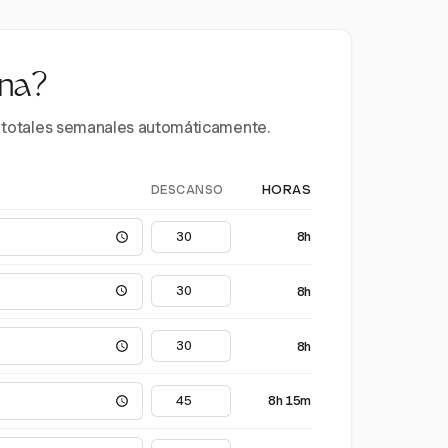
ana?
 y totales semanales automáticamente.
DESCANSO
HORAS
8h
8h
8h
8h 15m