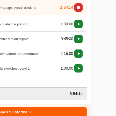
1:24:15
mepage layout revisions
1:30:00
og calendar planning
0:45:00
chnical audit report
2:15:00
lor system documentation
1:00:00
tial sketches round 1
6:54:15
→
eamos tu informe