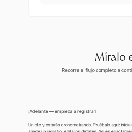
Míralo 
Recorre el flujo completo a conti
¡Adelante — empieza a registrar!
Un clic y estarás cronometrando. Pruébalo aquí: inicia
añade un registro, edita los detalles. Así es exactam