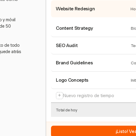
Website Redesign
Ho
 y móvil
 de 50
Content Strategy
Bl
nto de todo
SEO Audit
Te
quede atrás
Brand Guidelines
Co
Logo Concepts
Ini
+
Nuevo registro de tiempo
Total de hoy
¡Listo! V