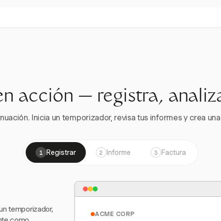
en acción — registra, analiz
nuación. Inicia un temporizador, revisa tus informes y crea una 
Registrar
Informe
Factura
1
2
3
 un temporizador,
ACME CORP
ente como