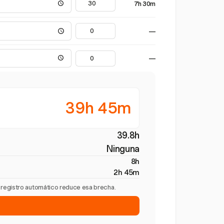
7h 30m
—
—
39h 45m
39.8h
Ninguna
8h
2h 45m
l registro automático reduce esa brecha.