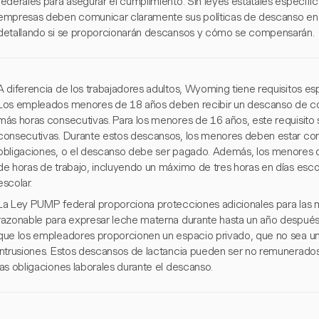
federales para asegurar el cumplimiento. Sin leyes estatales específi
empresas deben comunicar claramente sus políticas de descanso en
detallando si se proporcionarán descansos y cómo se compensarán.
A diferencia de los trabajadores adultos, Wyoming tiene requisitos 
Los empleados menores de 18 años deben recibir un descanso de com
más horas consecutivas. Para los menores de 16 años, este requisito s
consecutivas. Durante estos descansos, los menores deben estar co
obligaciones, o el descanso debe ser pagado. Además, los menores d
de horas de trabajo, incluyendo un máximo de tres horas en días esc
escolar.
La Ley PUMP federal proporciona protecciones adicionales para las 
razonable para expresar leche materna durante hasta un año después 
que los empleadores proporcionen un espacio privado, que no sea un b
intrusiones. Estos descansos de lactancia pueden ser no remunerados
las obligaciones laborales durante el descanso.