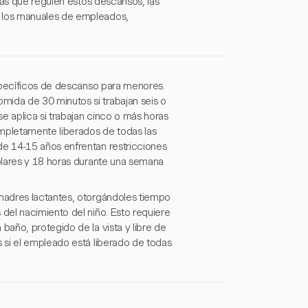
cas que regulen estos descansos, las
 los manuales de empleados,
específicos de descanso para menores.
ida de 30 minutos si trabajan seis o
e aplica si trabajan cinco o más horas
mpletamente liberados de todas las
e 14-15 años enfrentan restricciones
olares y 18 horas durante una semana
madres lactantes, otorgándoles tiempo
del nacimiento del niño. Esto requiere
año, protegido de la vista y libre de
 si el empleado está liberado de todas