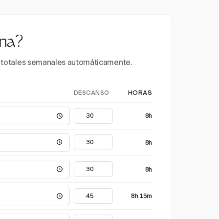
ana?
 y totales semanales automáticamente.
DESCANSO
HORAS
8h
8h
8h
8h 15m