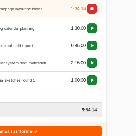
1:24:15
mepage layout revisions
1:30:00
og calendar planning
0:45:00
chnical audit report
2:15:00
lor system documentation
1:00:00
tial sketches round 1
6:54:15
→
eamos tu informe