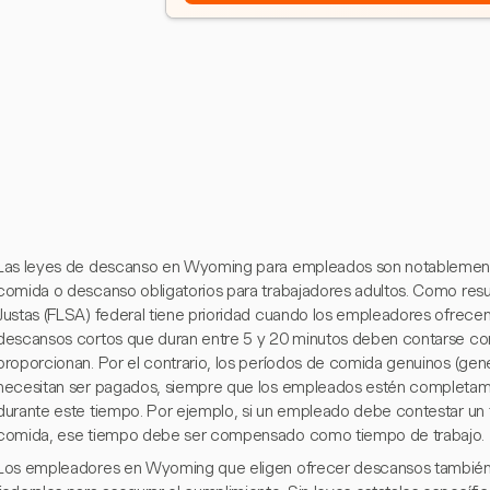
Las leyes de descanso en Wyoming para empleados son notablemente
comida o descanso obligatorios para trabajadores adultos. Como resu
Justas (FLSA) federal tiene prioridad cuando los empleadores ofrece
descansos cortos que duran entre 5 y 20 minutos deben contarse co
proporcionan. Por el contrario, los períodos de comida genuinos (ge
necesitan ser pagados, siempre que los empleados estén completam
durante este tiempo. Por ejemplo, si un empleado debe contestar un
comida, ese tiempo debe ser compensado como tiempo de trabajo.
Los empleadores en Wyoming que eligen ofrecer descansos también