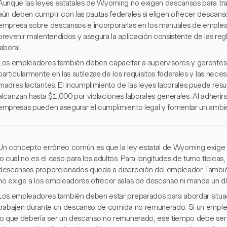
Aunque las leyes estatales de Wyoming no exigen descansos para tra
aún deben cumplir con las pautas federales si eligen ofrecer descansos.
empresa sobre descansos e incorporarlas en los manuales de emplead
prevenir malentendidos y asegura la aplicación consistente de las reg
laboral.
Los empleadores también deben capacitar a supervisores y gerentes 
particularmente en las sutilezas de los requisitos federales y las ne
madres lactantes. El incumplimiento de las leyes laborales puede resu
alcanzan hasta $1,000 por violaciones laborales generales. Al adherirs
empresas pueden asegurar el cumplimiento legal y fomentar un ambie
Un concepto erróneo común es que la ley estatal de Wyoming exige
lo cual no es el caso para los adultos. Para longitudes de turno típica
descansos proporcionados queda a discreción del empleador. Tambi
no exige a los empleadores ofrecer salas de descanso ni manda un d
Los empleadores también deben estar preparados para abordar situa
trabajen durante un descanso de comida no remunerado. Si un emplead
lo que debería ser un descanso no remunerado, ese tiempo debe se