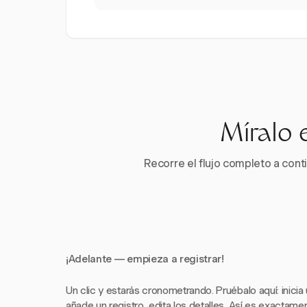
Míralo 
Recorre el flujo completo a conti
¡Adelante — empieza a registrar!
Un clic y estarás cronometrando. Pruébalo aquí: inicia
añade un registro, edita los detalles. Así es exactam