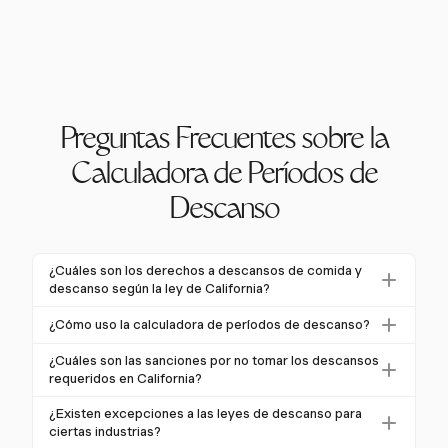
Preguntas Frecuentes sobre la
Calculadora de Períodos de
Descanso
¿Cuáles son los derechos a descansos de comida y
descanso según la ley de California?
En California, los empleados no exentos tienen
¿Cómo uso la calculadora de períodos de descanso?
derecho a un descanso de comida de 30 minutos si
Ingresa tus horas totales trabajadas y verifica si tu
trabajan más de cinco horas, el cual debe comenzar
¿Cuáles son las sanciones por no tomar los descansos
horario incluye los descansos necesarios. La
requeridos en California?
antes del final de la quinta hora. Por cada cuatro horas
calculadora determinará si tus períodos de descanso
trabajadas, también reciben un descanso pagado de
Si un empleador no proporciona los descansos de
¿Existen excepciones a las leyes de descanso para
cumplen con las leyes laborales de California,
10 minutos. El incumplimiento puede llevar a un pago
comida o descanso requeridos, debe pagar al
ciertas industrias?
ayudándote a evitar sanciones. Programar descansos