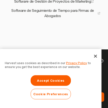
Software de Gestión de Proyectos de Marketing
Software de Seguimiento de Tiempo para Firmas de
Abogados
Tu tiempo merece ser registrado
Harvest uses cookies as described in our
Privacy Policy
to
ensure you get the best experience on our website.
— empieza ahora
Únete a más de 70.000 empresas que registran tiempo,
Accept Cookies
facturan a clientes y cobran más rápido con Harvest.
Prueba gratis, se configura en 30 segundos.
Cookie Preferences
Prueba Harvest Gratis