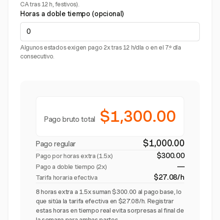
CA tras 12 h, festivos).
Horas a doble tiempo (opcional)
Algunos estados exigen pago 2x tras 12 h/día o en el 7.º día
consecutivo.
$1,300.00
Pago bruto total
$1,000.00
Pago regular
$300.00
Pago por horas extra (
1.5x
)
—
Pago a doble tiempo (2x)
$27.08/h
Tarifa horaria efectiva
8 horas extra a 1.5x suman $300.00 al pago base, lo
que sitúa la tarifa efectiva en $27.08/h. Registrar
estas horas en tiempo real evita sorpresas al final de
la semana para ambas partes.