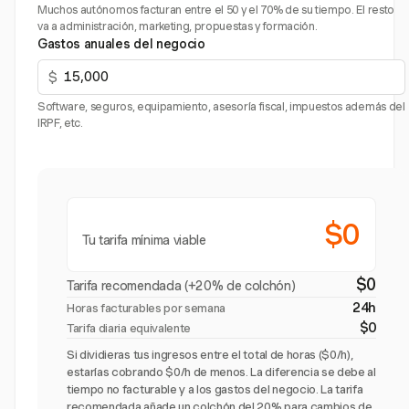
Muchos autónomos facturan entre el 50 y el 70% de su tiempo. El resto
va a administración, marketing, propuestas y formación.
Gastos anuales del negocio
$
Software, seguros, equipamiento, asesoría fiscal, impuestos además del
IRPF, etc.
$0
Tu tarifa mínima viable
$0
Tarifa recomendada (+20% de colchón)
24h
Horas facturables por semana
$0
Tarifa diaria equivalente
Si dividieras tus ingresos entre el total de horas ($0/h),
estarías cobrando $0/h de menos. La diferencia se debe al
tiempo no facturable y a los gastos del negocio. La tarifa
recomendada añade un colchón del 20% para cambios de