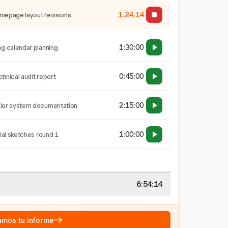
1:24:15
mepage layout revisions
1:30:00
og calendar planning
0:45:00
chnical audit report
2:15:00
lor system documentation
1:00:00
tial sketches round 1
6:54:15
→
eamos tu informe