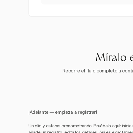
Míralo 
Recorre el flujo completo a conti
¡Adelante — empieza a registrar!
Un clic y estarás cronometrando. Pruébalo aquí: inicia
añade un registro, edita los detalles. Así es exactam