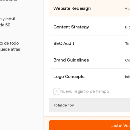
Website Redesign
Ho
 y móvil
 de 50
Content Strategy
Bl
nto de todo
SEO Audit
Te
quede atrás
Brand Guidelines
Co
Logo Concepts
Ini
+
Nuevo registro de tiempo
Total de hoy
¡Listo! V