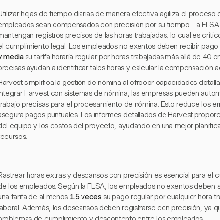
Utilizar hojas de tiempo diarias de manera efectiva agiliza el proces
empleados sean compensados con precisión por su tiempo. La FLSA 
mantengan registros precisos de las horas trabajadas, lo cual es crític
el cumplimiento legal. Los empleados no exentos deben recibir pago
y media
su tarifa horaria regular por horas trabajadas más allá de 40
precisas ayudan a identificar tales horas y calcular la compensación 
Harvest simplifica la gestión de nómina al ofrecer capacidades detall
integrar Harvest con sistemas de nómina, las empresas pueden automa
trabajo precisas para el procesamiento de nómina. Esto reduce los e
asegura pagos puntuales. Los informes detallados de Harvest proporci
del equipo y los costos del proyecto, ayudando en una mejor planifica
recursos.
Rastrear horas extras y descansos con precisión es esencial para el 
de los empleados. Según la FLSA, los empleados no exentos deben 
una tarifa de al menos
1.5 veces
su pago regular por cualquier hora 
laboral. Además, los descansos deben registrarse con precisión, ya q
problemas de cumplimiento y descontento entre los empleados.