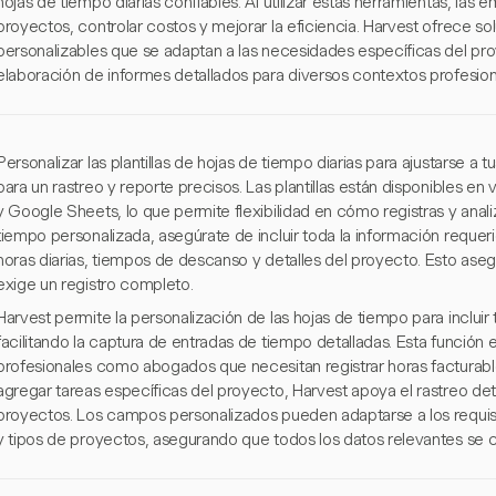
hojas de tiempo diarias confiables. Al utilizar estas herramientas, las
proyectos, controlar costos y mejorar la eficiencia. Harvest ofrece 
personalizables que se adaptan a las necesidades específicas del proye
elaboración de informes detallados para diversos contextos profesion
Personalizar las plantillas de hojas de tiempo diarias para ajustarse a
para un rastreo y reporte precisos. Las plantillas están disponibles en
y Google Sheets, lo que permite flexibilidad en cómo registras y analiz
tiempo personalizada, asegúrate de incluir toda la información req
horas diarias, tiempos de descanso y detalles del proyecto. Esto ase
exige un registro completo.
Harvest permite la personalización de las hojas de tiempo para incluir
facilitando la captura de entradas de tiempo detalladas. Esta función 
profesionales como abogados que necesitan registrar horas facturables
agregar tareas específicas del proyecto, Harvest apoya el rastreo deta
proyectos. Los campos personalizados pueden adaptarse a los requisi
y tipos de proyectos, asegurando que todos los datos relevantes se c