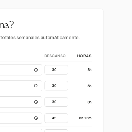
ana?
 y totales semanales automáticamente.
DESCANSO
HORAS
8h
8h
8h
8h 15m