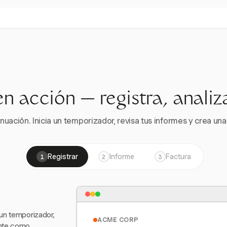
en acción — registra, analiz
nuación. Inicia un temporizador, revisa tus informes y crea una 
Registrar
Informe
Factura
1
2
3
 un temporizador,
ACME CORP
ente como