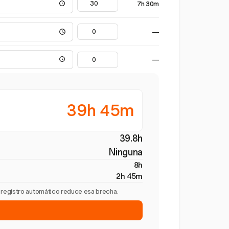
7h 30m
—
—
39h 45m
39.8h
Ninguna
8h
2h 45m
l registro automático reduce esa brecha.