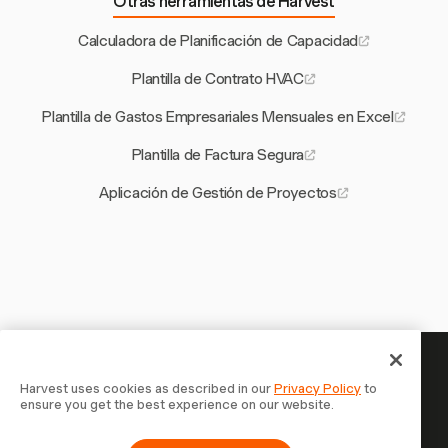
Otras herramientas de Harvest
Calculadora de Planificación de Capacidad
Plantilla de Contrato HVAC
Plantilla de Gastos Empresariales Mensuales en Excel
Plantilla de Factura Segura
Aplicación de Gestión de Proyectos
Tu tiempo merece ser registrado —
Harvest uses cookies as described in our
Privacy Policy
to
ensure you get the best experience on our website.
empieza ahora
Únete a más de 70.000 empresas que registran tiempo,