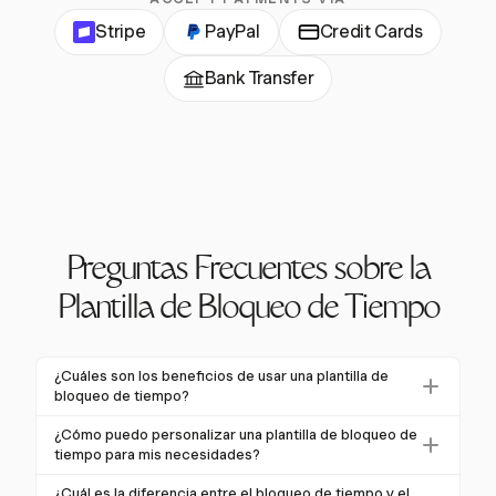
Stripe
PayPal
Credit Cards
Bank Transfer
Preguntas Frecuentes sobre la
Plantilla de Bloqueo de Tiempo
¿Cuáles son los beneficios de usar una plantilla de
bloqueo de tiempo?
Las plantillas de bloqueo de tiempo mejoran la
¿Cómo puedo personalizar una plantilla de bloqueo de
productividad al proporcionar un horario estructurado,
tiempo para mis necesidades?
reducir el cambio de contexto y permitir una mejor
Personaliza tu plantilla de bloqueo de tiempo
¿Cuál es la diferencia entre el bloqueo de tiempo y el