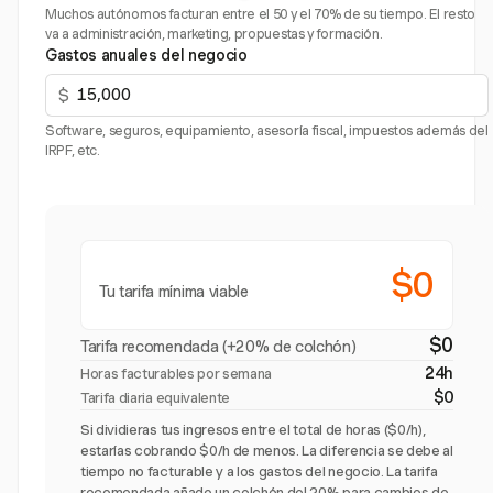
Muchos autónomos facturan entre el 50 y el 70% de su tiempo. El resto
va a administración, marketing, propuestas y formación.
Gastos anuales del negocio
$
Software, seguros, equipamiento, asesoría fiscal, impuestos además del
IRPF, etc.
$0
Tu tarifa mínima viable
$0
Tarifa recomendada (+20% de colchón)
24h
Horas facturables por semana
$0
Tarifa diaria equivalente
Si dividieras tus ingresos entre el total de horas ($0/h),
estarías cobrando $0/h de menos. La diferencia se debe al
tiempo no facturable y a los gastos del negocio. La tarifa
recomendada añade un colchón del 20% para cambios de