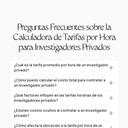
Preguntas Frecuentes sobre la
Calculadora de Tarifas por Hora
para Investigadores Privados
¿Cuál es la tarifa promedio por hora de un investigador
privado?
La tarifa promedio por hora de un investigador
¿Cómo puedo calcular el costo total para contratar a
privado varía típicamente entre $100 y $150, aunque
un investigador privado?
puede oscilar entre $50 y $200 dependiendo de
Para calcular el costo total, multiplica la tarifa horaria
¿Qué factores influyen en las tarifas horarias de los
varios factores como la ubicación y la complejidad
por el número estimado de horas requeridas.
investigadores privados?
del caso.
Considera costos adicionales como viajes, equipos y
Las tarifas horarias están influenciadas por la
¿Existen costos ocultos al contratar a un investigador
cualquier tarifa de retención.
complejidad del caso, la experiencia del investigador,
privado?
la ubicación geográfica y la duración de la
Sí, los costos ocultos pueden incluir gastos de viaje,
¿Cómo afecta la ubicación a la tarifa por hora de un
investigación. Los servicios especializados suelen