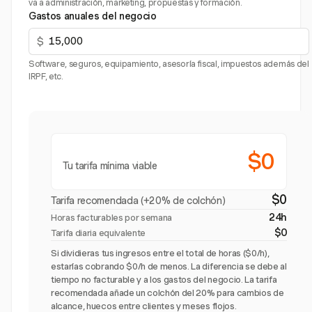
va a administración, marketing, propuestas y formación.
Gastos anuales del negocio
$
Software, seguros, equipamiento, asesoría fiscal, impuestos además del
IRPF, etc.
$0
Tu tarifa mínima viable
$0
Tarifa recomendada (+20% de colchón)
24h
Horas facturables por semana
$0
Tarifa diaria equivalente
Si dividieras tus ingresos entre el total de horas ($0/h),
estarías cobrando $0/h de menos. La diferencia se debe al
tiempo no facturable y a los gastos del negocio. La tarifa
recomendada añade un colchón del 20% para cambios de
alcance, huecos entre clientes y meses flojos.