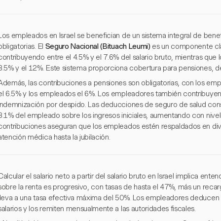
Los empleados en Israel se benefician de un sistema integral de bene
obligatorias. El
Seguro Nacional (Bituach Leumi)
es un componente cl
contribuyendo entre el 4.5% y el 7.6% del salario bruto, mientras que
3.5% y el 12%. Este sistema proporciona cobertura para pensiones, 
Además, las contribuciones a pensiones son obligatorias, con los e
el 6.5% y los empleados el 6%. Los empleadores también contribuyen c
indemnización por despido. Las deducciones de seguro de salud con
3.1% del empleado sobre los ingresos iniciales, aumentando con nivel
contribuciones aseguran que los empleados estén respaldados en dive
atención médica hasta la jubilación.
Calcular el salario neto a partir del salario bruto en Israel implica ent
sobre la renta es progresivo, con tasas de hasta el 47%, más un recar
lleva a una tasa efectiva máxima del 50%. Los empleadores deducen
salarios y los remiten mensualmente a las autoridades fiscales.