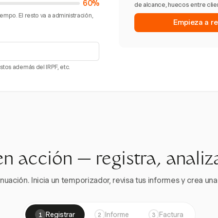
60%
de alcance, huecos entre clie
empo. El resto va a administración,
Empieza a re
stos además del IRPF, etc.
en acción — registra, analiz
nuación. Inicia un temporizador, revisa tus informes y crea una 
Registrar
Informe
Factura
1
2
3