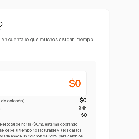
?
 en cuenta lo que muchos olvidan: tiempo
$0
$0
 de colchón)
24h
a
$0
re el total de horas ($0/h), estarías cobrando
se debe al tiempo no facturable y a los gastos
endada añade un colchón del 20% para cambios