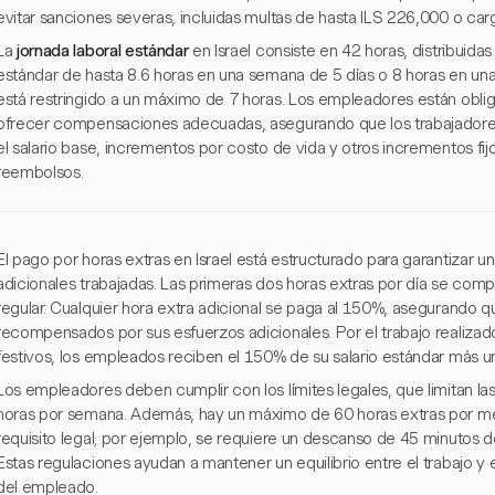
evitar sanciones severas, incluidas multas de hasta ILS 226,000 o car
La
jornada laboral estándar
en Israel consiste en 42 horas, distribuidas
estándar de hasta 8.6 horas en una semana de 5 días o 8 horas en una
está restringido a un máximo de 7 horas. Los empleadores están obli
ofrecer compensaciones adecuadas, asegurando que los trabajadores
el salario base, incrementos por costo de vida y otros incrementos fi
reembolsos.
El pago por horas extras en Israel está estructurado para garantizar 
adicionales trabajadas. Las primeras dos horas extras por día se compe
regular. Cualquier hora extra adicional se paga al 150%, asegurando 
recompensados por sus esfuerzos adicionales. Por el trabajo realiza
festivos, los empleados reciben el 150% de su salario estándar más 
Los empleadores deben cumplir con los límites legales, que limitan las
horas por semana. Además, hay un máximo de 60 horas extras por m
requisito legal; por ejemplo, se requiere un descanso de 45 minutos d
Estas regulaciones ayudan a mantener un equilibrio entre el trabajo y
del empleado.