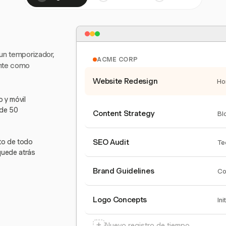
 un temporizador,
ACME CORP
ente como
Website Redesign
Ho
 y móvil
 de 50
Content Strategy
Bl
nto de todo
SEO Audit
Te
quede atrás
Brand Guidelines
Co
Logo Concepts
Ini
+
Nuevo registro de tiempo