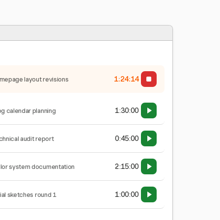
1:24:15
mepage layout revisions
1:30:00
og calendar planning
0:45:00
chnical audit report
2:15:00
lor system documentation
1:00:00
tial sketches round 1