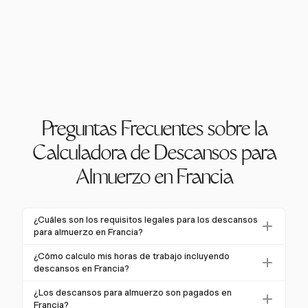
Preguntas Frecuentes sobre la
Calculadora de Descansos para
Almuerzo en Francia
¿Cuáles son los requisitos legales para los descansos
para almuerzo en Francia?
En Francia, la ley exige un descanso mínimo de 20
¿Cómo calculo mis horas de trabajo incluyendo
minutos para adultos después de seis horas de
descansos en Francia?
trabajo, y 30 minutos para menores después de 4.5
Para calcular las horas de trabajo incluyendo
¿Los descansos para almuerzo son pagados en
horas. Estos descansos son típicamente no
descansos, registra el tiempo total trabajado y
Francia?