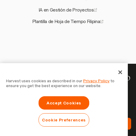
IA en Gestión de Proyectos
Plantilla de Hoja de Tiempo Filipina
Tu tiempo merece ser registrado
Harvest uses cookies as described in our
Privacy Policy
to
ensure you get the best experience on our website.
— empieza ahora
Únete a más de 70.000 empresas que registran tiempo,
Accept Cookies
facturan a clientes y cobran más rápido con Harvest.
Prueba gratis, se configura en 30 segundos.
Cookie Preferences
Prueba Harvest Gratis