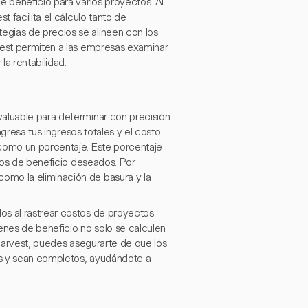
e beneficio para varios proyectos. Al
t facilita el cálculo tanto de
egias de precios se alineen con los
vest permiten a las empresas examinar
a rentabilidad.
valuable para determinar con precisión
ngresa tus ingresos totales y el costo
 como un porcentaje. Este porcentaje
ivos de beneficio deseados. Por
omo la eliminación de basura y la
os al rastrear costos de proyectos
enes de beneficio no solo se calculen
 Harvest, puedes asegurarte de que los
dos y sean completos, ayudándote a