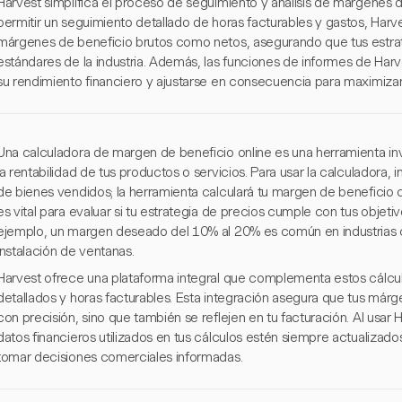
Harvest simplifica el proceso de seguimiento y análisis de márgenes d
permitir un seguimiento detallado de horas facturables y gastos, Harves
márgenes de beneficio brutos como netos, asegurando que tus estrat
estándares de la industria. Además, las funciones de informes de Har
su rendimiento financiero y ajustarse en consecuencia para maximizar l
Una calculadora de margen de beneficio online es una herramienta in
la rentabilidad de tus productos o servicios. Para usar la calculadora, i
de bienes vendidos; la herramienta calculará tu margen de beneficio
es vital para evaluar si tu estrategia de precios cumple con tus objet
ejemplo, un margen deseado del 10% al 20% es común en industrias c
instalación de ventanas.
Harvest ofrece una plataforma integral que complementa estos cálcul
detallados y horas facturables. Esta integración asegura que tus márg
con precisión, sino que también se reflejen en tu facturación. Al usar
datos financieros utilizados en tus cálculos estén siempre actualiza
tomar decisiones comerciales informadas.