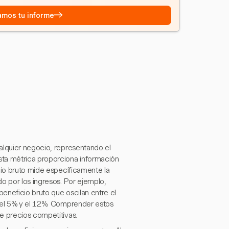
→
eamos tu informe
alquier negocio, representando el
sta métrica proporciona información
cio bruto mide específicamente la
o por los ingresos. Por ejemplo,
eneficio bruto que oscilan entre el
e el 5% y el 12%. Comprender estos
e precios competitivas.