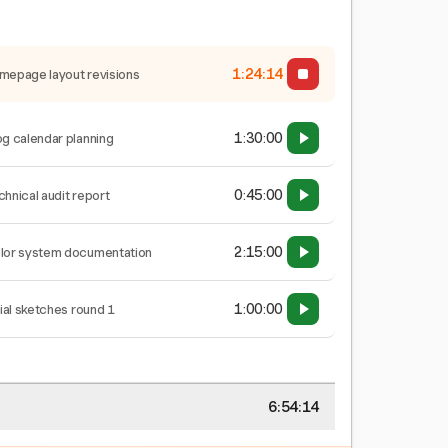
1:24:14
mepage layout revisions
1:30:00
og calendar planning
0:45:00
chnical audit report
2:15:00
lor system documentation
1:00:00
tial sketches round 1
6:54:14