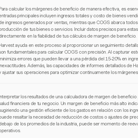
Para calcular los márgenes de beneficio de manera efectiva, es esenci
entradas principales incluyen ingresos totales y costo de bienes vend
de ingresos generados por ventas, mientras que COGS abarca todos l
producción de tus bienes o servicios. Incluir datos precisos para esta
directamente en la fiabilidad de tus cálculos de margen de beneficio.
Harvest ayuda en este proceso al proporcionar un seguimiento detall
son fundamentales para calcular COGS con precisión. Al capturar est
minimiza errores que pueden llevar a una pérdida del 15-20% en ingr
inexactitudes. Además, las capacidades de informes detallados de Ha
y ajustar sus operaciones para optimizar continuamente los márgenes
Interpretar los resultados de una calculadora de margen de beneficio
salud financiera de tu negocio. Un margen de beneficio más alto indi
sugiriendo una gestión eficiente de los gastos en relación con los ingr
puede resaltar la necesidad de reducción de costos o ajustes de prec
debajo de los promedios de la industria, puede ser momento de reeval
operativos.