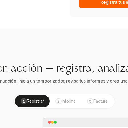
Registra tus 
en acción — registra, analiz
nuación. Inicia un temporizador, revisa tus informes y crea una 
Registrar
Informe
Factura
1
2
3