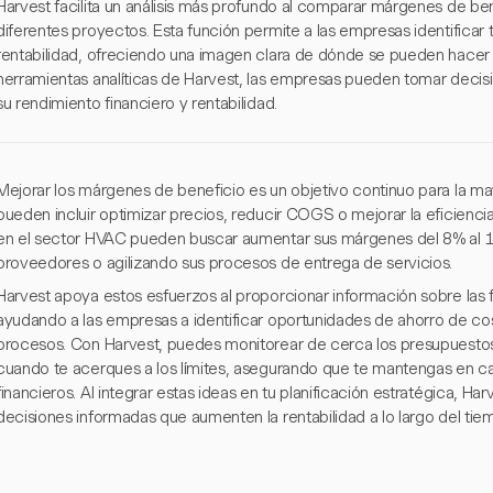
Harvest facilita un análisis más profundo al comparar márgenes de be
diferentes proyectos. Esta función permite a las empresas identificar 
rentabilidad, ofreciendo una imagen clara de dónde se pueden hacer 
herramientas analíticas de Harvest, las empresas pueden tomar decis
su rendimiento financiero y rentabilidad.
Mejorar los márgenes de beneficio es un objetivo continuo para la ma
pueden incluir optimizar precios, reducir COGS o mejorar la eficienci
en el sector HVAC pueden buscar aumentar sus márgenes del 8% al 
proveedores o agilizando sus procesos de entrega de servicios.
Harvest apoya estos esfuerzos al proporcionar información sobre las f
ayudando a las empresas a identificar oportunidades de ahorro de cos
procesos. Con Harvest, puedes monitorear de cerca los presupuestos 
cuando te acerques a los límites, asegurando que te mantengas en ca
financieros. Al integrar estas ideas en tu planificación estratégica, 
decisiones informadas que aumenten la rentabilidad a lo largo del tie