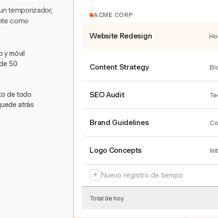
 un temporizador,
ACME CORP
ente como
Website Redesign
Ho
 y móvil
 de 50
Content Strategy
Bl
nto de todo
SEO Audit
Te
quede atrás
Brand Guidelines
Co
Logo Concepts
Ini
+
Nuevo registro de tiempo
Total de hoy