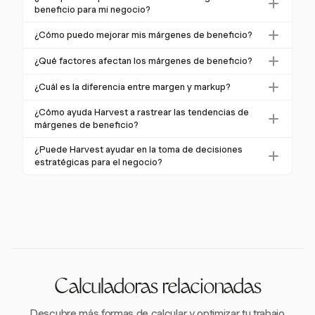
costo de bienes vendidos (COGS) de los ingresos
beneficio para mi negocio?
Cada tipo mide la rentabilidad en diferentes etapas
totales, luego divide por los ingresos totales y
de las operaciones de un negocio, proporcionando
Los márgenes de beneficio son indicadores cruciales
¿Cómo puedo mejorar mis márgenes de beneficio?
multiplica por 100. Por ejemplo, con $20,000 en
información sobre la eficiencia de producción, la
de la salud financiera y la eficiencia operativa de un
ingresos y $12,000 en COGS, el margen de
Mejorar los márgenes de beneficio se puede lograr a
gestión operativa y la rentabilidad general.
negocio. Ayudan a las empresas a evaluar estrategias
¿Qué factores afectan los márgenes de beneficio?
beneficio bruto es del 40%.
través del control de costos, la optimización de
de precios, gestión de costos y rendimiento general,
Los factores que influyen en los márgenes de
precios y la mejora de la eficiencia operativa. Las
¿Cuál es la diferencia entre margen y markup?
facilitando la toma de decisiones estratégicas y la
beneficio incluyen estrategias de precios, gestión de
estrategias incluyen reducir gastos, negociar con
planificación financiera.
El margen es el beneficio expresado como un
inventarios, relaciones con proveedores, costos
¿Cómo ayuda Harvest a rastrear las tendencias de
proveedores y aprovechar la tecnología como
porcentaje de los ingresos, mientras que el markup
márgenes de beneficio?
generales, condiciones del mercado y cambios
Harvest para una mejor presentación de informes
es el beneficio expresado como un porcentaje del
económicos como la inflación y los impuestos. Estos
Harvest proporciona informes financieros detallados
financieros.
¿Puede Harvest ayudar en la toma de decisiones
costo. Ambos se utilizan para evaluar estrategias de
elementos pueden impactar significativamente la
que ayudan a las empresas a rastrear las tendencias
estratégicas para el negocio?
precios y rentabilidad, pero se calculan de manera
rentabilidad.
de márgenes de beneficio a lo largo del tiempo.
Sí, las funciones de informes de Harvest permiten a
diferente.
Estos datos ayudan a evaluar la salud financiera y a
las empresas aprovechar los datos financieros para la
tomar decisiones estratégicas informadas para
toma de decisiones estratégicas. Al analizar
mejorar la rentabilidad.
márgenes de beneficio y otros métricas, las
empresas pueden identificar oportunidades de
mejora y crecimiento.
Calculadoras relacionadas
Descubre más formas de calcular y optimizar tu trabajo