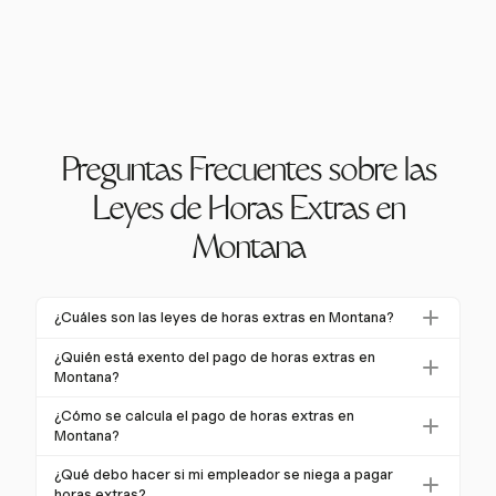
Preguntas Frecuentes sobre las
Leyes de Horas Extras en
Montana
¿Cuáles son las leyes de horas extras en Montana?
Las leyes de horas extras en Montana requieren que
¿Quién está exento del pago de horas extras en
los empleados no exentos reciban 1.5 veces su pago
Montana?
regular por las horas trabajadas más de 40 en una
Las excepciones en Montana incluyen empleados
¿Cómo se calcula el pago de horas extras en
semana laboral. Estas leyes están alineadas con las
ejecutivos, administrativos y profesionales, ciertos
Montana?
regulaciones federales de la FLSA.
trabajadores agrícolas y estacionales, y empleados
El pago de horas extras en Montana se calcula a 1.5
¿Qué debo hacer si mi empleador se niega a pagar
de computación que ganan al menos $27.63/hora.
veces la tarifa horaria regular por horas más de 40 en
horas extras?