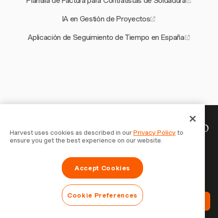
Plantilla de Factura para Contratistas de Soldadura
IA en Gestión de Proyectos
Aplicación de Seguimiento de Tiempo en España
Tu tiempo merece ser registrado
Harvest uses cookies as described in our
Privacy Policy
to
ensure you get the best experience on our website.
— empieza ahora
Únete a más de 70.000 empresas que registran tiempo,
Accept Cookies
facturan a clientes y cobran más rápido con Harvest.
Prueba gratis, se configura en 30 segundos.
Cookie Preferences
Prueba Harvest Gratis