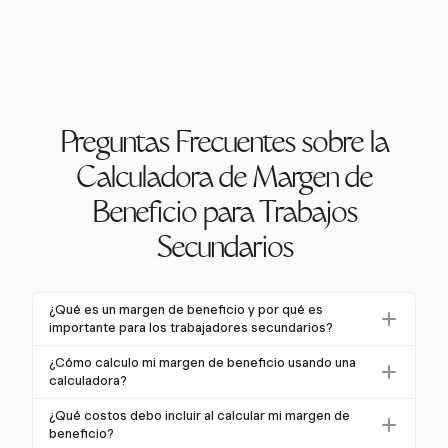
Preguntas Frecuentes sobre la
Calculadora de Margen de
Beneficio para Trabajos
Secundarios
¿Qué es un margen de beneficio y por qué es
importante para los trabajadores secundarios?
Un margen de beneficio es el porcentaje de ingresos
¿Cómo calculo mi margen de beneficio usando una
que queda como beneficio después de cubrir todos
calculadora?
los gastos. Para los trabajadores secundarios,
Para calcular tu margen de beneficio, resta tus costos
¿Qué costos debo incluir al calcular mi margen de
entender los márgenes de beneficio es crucial ya que
totales de tus ingresos totales para encontrar tu
beneficio?
ayuda a evaluar la salud financiera y la sostenibilidad