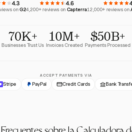
4.3
4.6
eviews on
G2
4,200+ reviews on
Capterra
12,000+ reviews on
70K+
10M+
$50B+
Businesses Trust Us
Invoices Created
Payments Processed
ACCEPT PAYMENTS VIA
Stripe
PayPal
Credit Cards
Bank Transf
 Frecuentes sobre la Calculadora d