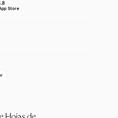
4.8
App Store
er
e Hojas de