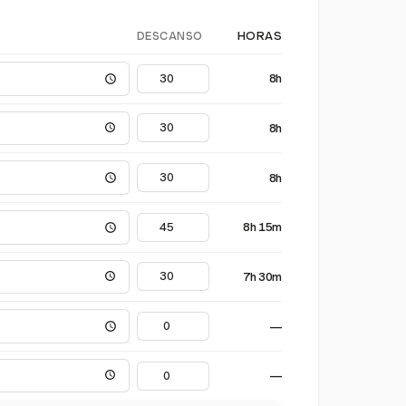
DESCANSO
HORAS
8h
8h
8h
8h 15m
7h 30m
—
—