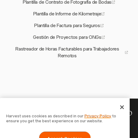
Plantilla de Contrato de Fotografía de Bodas
Plantilla de Informe de Kilometraje
Plantilla de Factura para Seguros
Gestión de Proyectos para ONGs
Rastreador de Horas Facturables para Trabajadores
Remotos
Tu tiempo merece ser registrado
Harvest uses cookies as described in our
Privacy Policy
to
ensure you get the best experience on our website.
— empieza ahora
Únete a más de 70.000 empresas que registran tiempo,