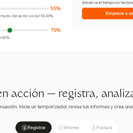
dónde va el tiempo no facturad
55%
Empiece a seg
romedio del sector es del 55–60%.
75%
70–80%.
en acción — registra, analiz
nuación. Inicia un temporizador, revisa tus informes y crea una 
Registrar
Informe
Factura
1
2
3