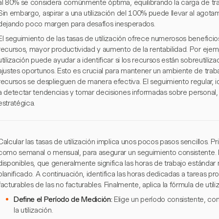
al 80% se considera comúnmente óptima, equilibrando la carga de tra
Sin embargo, aspirar a una utilización del 100% puede llevar al agotam
dejando poco margen para desafíos inesperados.
El seguimiento de las tasas de utilización ofrece numerosos benefici
recursos, mayor productividad y aumento de la rentabilidad. Por eje
utilización puede ayudar a identificar si los recursos están sobreutiliz
ajustes oportunos. Esto es crucial para mantener un ambiente de traba
recursos se desplieguen de manera efectiva. El seguimiento regular,
a detectar tendencias y tomar decisiones informadas sobre personal, 
estratégica.
Calcular las tasas de utilización implica unos pocos pasos sencillos. P
como semanal o mensual, para asegurar un seguimiento consistente. L
disponibles, que generalmente significa las horas de trabajo estándar
planificado. A continuación, identifica las horas dedicadas a tareas p
facturables de las no facturables. Finalmente, aplica la fórmula de utili
Define el Período de Medición:
Elige un período consistente, co
la utilización.