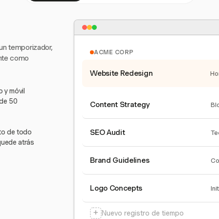
 un temporizador,
ACME CORP
ente como
Website Redesign
Ho
 y móvil
 de 50
Content Strategy
Bl
nto de todo
SEO Audit
Te
quede atrás
Brand Guidelines
Co
Logo Concepts
Ini
+
Nuevo registro de tiempo