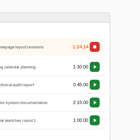
1:24:15
mepage layout revisions
1:30:00
og calendar planning
0:45:00
chnical audit report
2:15:00
lor system documentation
1:00:00
tial sketches round 1