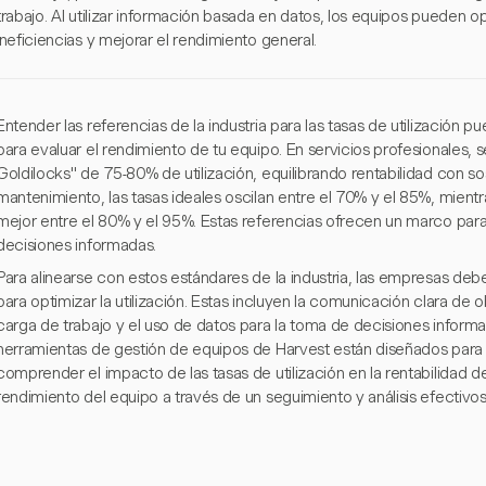
trabajo. Al utilizar información basada en datos, los equipos pueden o
ineficiencias y mejorar el rendimiento general.
Entender las referencias de la industria para las tasas de utilización 
para evaluar el rendimiento de tu equipo. En servicios profesionales
Goldilocks" de 75-80% de utilización, equilibrando rentabilidad con sos
mantenimiento, las tasas ideales oscilan entre el 70% y el 85%, mient
mejor entre el 80% y el 95%. Estas referencias ofrecen un marco para 
decisiones informadas.
Para alinearse con estos estándares de la industria, las empresas de
para optimizar la utilización. Estas incluyen la comunicación clara de ob
carga de trabajo y el uso de datos para la toma de decisiones informa
herramientas de gestión de equipos de Harvest están diseñados para 
comprender el impacto de las tasas de utilización en la rentabilidad d
rendimiento del equipo a través de un seguimiento y análisis efectivos