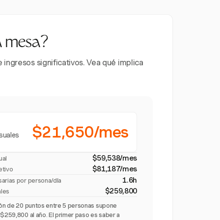
la mesa?
ingresos significativos. Vea qué implica
$21,650/mes
suales
$59,538/mes
ual
$81,187/mes
etivo
1.6h
sarias por persona/día
$259,800
ales
ción de 20 puntos entre 5 personas supone
 $259,800 al año. El primer paso es saber a