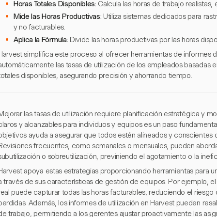
Horas Totales Disponibles:
Calcula las horas de trabajo realistas,
Mide las Horas Productivas:
Utiliza sistemas dedicados para rastr
y no facturables.
Aplica la Fórmula:
Divide las horas productivas por las horas dispo
Harvest simplifica este proceso al ofrecer herramientas de informes d
automáticamente las tasas de utilización de los empleados basadas en
totales disponibles, asegurando precisión y ahorrando tiempo.
Mejorar las tasas de utilización requiere planificación estratégica y mo
claros y alcanzables para individuos y equipos es un paso fundamental
objetivos ayuda a asegurar que todos estén alineados y conscientes d
Revisiones frecuentes, como semanales o mensuales, pueden aborda
subutilización o sobreutilización, previniendo el agotamiento o la inefic
Harvest apoya estas estrategias proporcionando herramientas para un 
a través de sus características de gestión de equipos. Por ejemplo, 
real puede capturar todas las horas facturables, reduciendo el riesg
perdidas. Además, los informes de utilización en Harvest pueden resalt
de trabajo, permitiendo a los gerentes ajustar proactivamente las asig