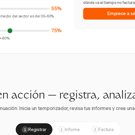
dónde va el tiempo no facturad
55%
Empiece a seg
romedio del sector es del 55–60%.
75%
70–80%.
en acción — registra, analiz
nuación. Inicia un temporizador, revisa tus informes y crea una 
Registrar
Informe
Factura
1
2
3