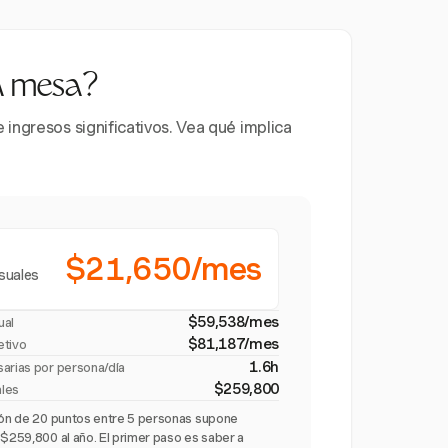
la mesa?
ingresos significativos. Vea qué implica
$21,650/mes
suales
$59,538/mes
ual
$81,187/mes
etivo
1.6h
sarias por persona/día
$259,800
ales
ción de 20 puntos entre 5 personas supone
 $259,800 al año. El primer paso es saber a