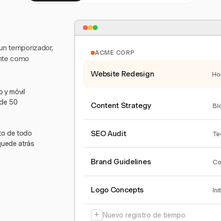
 un temporizador,
ACME CORP
ente como
Website Redesign
Ho
 y móvil
 de 50
Content Strategy
Bl
nto de todo
SEO Audit
Te
quede atrás
Brand Guidelines
Co
Logo Concepts
Ini
+
Nuevo registro de tiempo