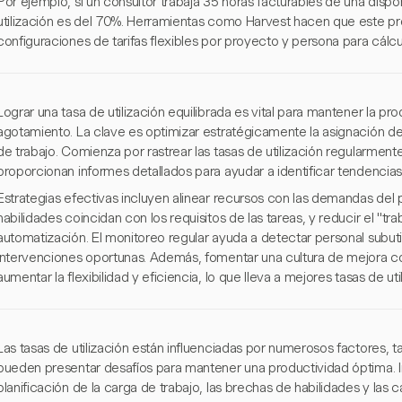
Por ejemplo, si un consultor trabaja 35 horas facturables de una dispo
utilización es del 70%. Herramientas como Harvest hacen que este pr
configuraciones de tarifas flexibles por proyecto y persona para cálcu
Lograr una tasa de utilización equilibrada es vital para mantener la pro
agotamiento. La clave es optimizar estratégicamente la asignación de 
de trabajo. Comienza por rastrear las tasas de utilización regularme
proporcionan informes detallados para ayudar a identificar tendencias 
Estrategias efectivas incluyen alinear recursos con las demandas del
habilidades coincidan con los requisitos de las tareas, y reducir el "tra
automatización. El monitoreo regular ayuda a detectar personal subut
intervenciones oportunas. Además, fomentar una cultura de mejora c
aumentar la flexibilidad y eficiencia, lo que lleva a mejores tasas de uti
Las tasas de utilización están influenciadas por numerosos factores, 
pueden presentar desafíos para mantener una productividad óptima. 
planificación de la carga de trabajo, las brechas de habilidades y las