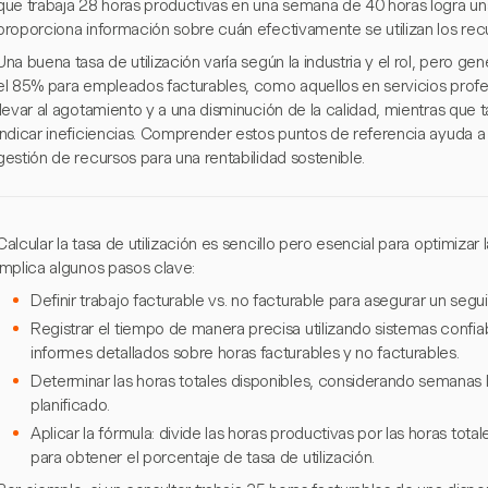
que trabaja 28 horas productivas en una semana de 40 horas logra una 
proporciona información sobre cuán efectivamente se utilizan los rec
Una buena tasa de utilización varía según la industria y el rol, pero 
el 85% para empleados facturables, como aquellos en servicios prof
llevar al agotamiento y a una disminución de la calidad, mientras qu
indicar ineficiencias. Comprender estos puntos de referencia ayuda a 
gestión de recursos para una rentabilidad sostenible.
Calcular la tasa de utilización es sencillo pero esencial para optimizar
implica algunos pasos clave:
Definir trabajo facturable vs. no facturable para asegurar un segu
Registrar el tiempo de manera precisa utilizando sistemas confi
informes detallados sobre horas facturables y no facturables.
Determinar las horas totales disponibles, considerando semanas l
planificado.
Aplicar la fórmula: divide las horas productivas por las horas tota
para obtener el porcentaje de tasa de utilización.