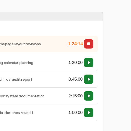
1:24:15
mepage layout revisions
1:30:00
og calendar planning
0:45:00
chnical audit report
2:15:00
lor system documentation
1:00:00
tial sketches round 1