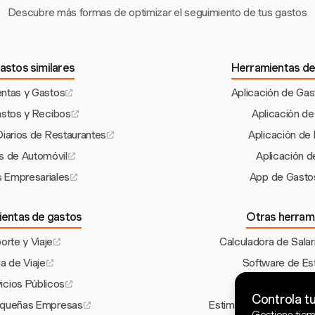
Descubre más formas de optimizar el seguimiento de tus gastos
astos similares
Herramientas de
entas y Gastos
Aplicación de Gas
astos y Recibos
Aplicación d
Diarios de Restaurantes
Aplicación de
s de Automóvil
Aplicación d
s Empresariales
App de Gasto
ientas de gastos
Otras herram
orte y Viaje
Calculadora de Salar
ia de Viaje
Software de Es
cios Públicos
Plantilla de Fac
Controla t
equeñas Empresas
Estimador de Costos d