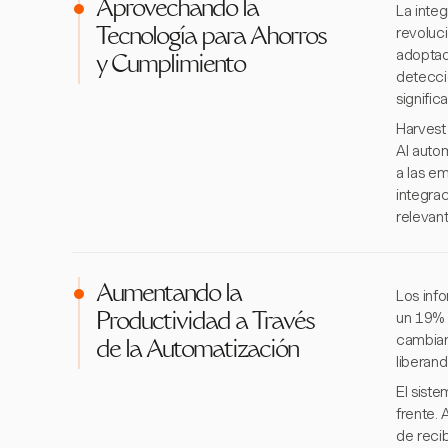
Aprovechando la
La inte
revoluc
Tecnología para Ahorros
adoptado
y Cumplimiento
detecci
signific
Harvest
Al autom
a las e
integrac
relevan
Aumentando la
Los inf
un 19% 
Productividad a Través
cambiar
de la Automatización
liberand
El sist
frente. 
de reci