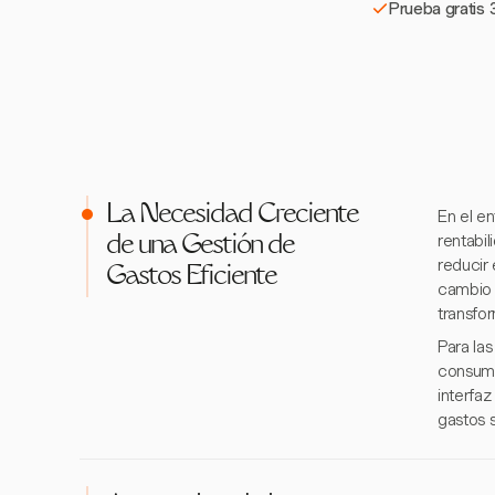
Prueba gratis 3
La Necesidad Creciente
En el e
rentabi
de una Gestión de
reducir
Gastos Eficiente
cambio 
transfor
Para la
consumo
interfaz
gastos s