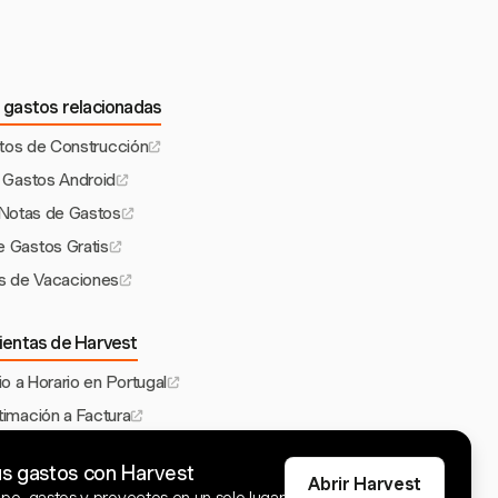
 gastos relacionadas
tos de Construcción
e Gastos Android
 Notas de Gastos
e Gastos Gratis
s de Vacaciones
ientas de Harvest
io a Horario en Portugal
timación a Factura
tura para Hostelería
us gastos con Harvest
e Desarrollo de Software
Abrir Harvest