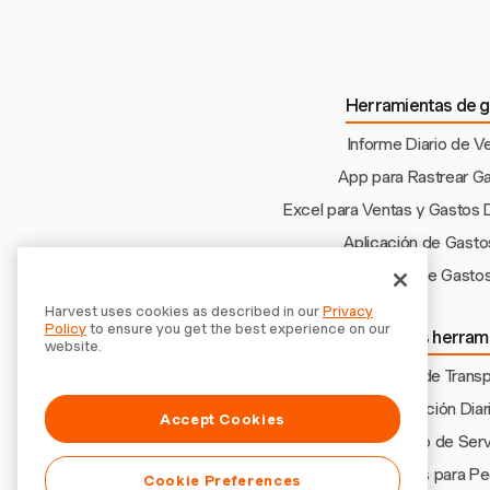
Herramientas de g
Informe Diario de V
App para Rastrear G
Excel para Ventas y Gastos 
Aplicación de Gasto
Aplicación de Gasto
Harvest uses cookies as described in our
Privacy
Policy
to ensure you get the best experience on our
Explora más herram
website.
Gastos de Transp
Asignación Diar
Accept Cookies
Reembolso de Servi
Hoja de Gastos para P
Cookie Preferences