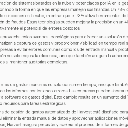
gración de sistemas basados en la nube y potenciados por IA en la ges
ionando la forma en que las empresas manejan sus finanzas. Un 78% d
 soluciones en la nube, mientras que el 73% utiliza herramientas de IA
ón de fraudes. Estas tecnologías pueden mejorar la precisión en un 
ativamente el potencial de errores costosos.
 aprovecha estos avances tecnológicos para ofrecer una solución de r
atizar la captura de gastos y proporcionar visibilidad en tiempo real
mpresas a evitar errores comunes como los de entrada manual y prob
ión no solo mejora la eficiencia, sino que también asegura la adheren
tes al mantener auditorías completas.
ormes de gastos manuales no solo consumen tiempo, sino que tambié
de los informes conteniendo errores. Las empresas pueden ahorrar m
 a software de gastos digital. Este cambio resulta en un aumento del 
o recursos para tareas estratégicas.
ema de gestión de gastos automatizado de Harvest está diseñado para
Al eliminar la entrada manual de datos y aprovechar aplicaciones móvi
bos, Harvest asegura precisión y acelera el proceso de informes de g