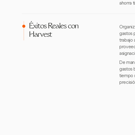
ahorra t
Éxitos Reales con
Organiz
gastos 
Harvest
trabajo
proveed
asignac
De maner
gastos 
tiempo 
precisi