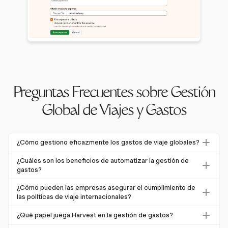
Preguntas Frecuentes sobre Gestión
Global de Viajes y Gastos
¿Cómo gestiono eficazmente los gastos de viaje globales?
Para gestionar eficazmente los gastos de viaje globales,
¿Cuáles son los beneficios de automatizar la gestión de
adopta un sistema integral de gestión de gastos que
gastos?
automatice el seguimiento e integre con herramientas
Automatizar la gestión de gastos reduce el error humano,
¿Cómo pueden las empresas asegurar el cumplimiento de
financieras. Automatizar flujos de trabajo puede reducir
ahorra tiempo y mejora el cumplimiento. Permite la
las políticas de viaje internacionales?
errores y proporcionar visibilidad en tiempo real sobre los
captura de datos en tiempo real e integración con otros
Las empresas pueden asegurar el cumplimiento
gastos.
¿Qué papel juega Harvest en la gestión de gastos?
sistemas, proporcionando una vista unificada de los
estableciendo políticas de gastos claras y localizadas,