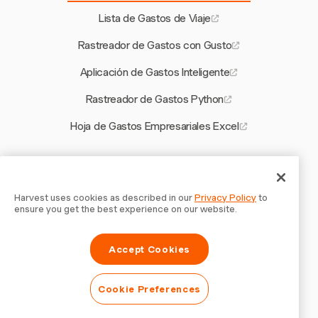
Lista de Gastos de Viaje
Rastreador de Gastos con Gusto
Aplicación de Gastos Inteligente
Rastreador de Gastos Python
Hoja de Gastos Empresariales Excel
Otras herramientas de Harvest
Calculadora de Compensación por Horas Extra
Harvest uses cookies as described in our
Privacy Policy
to
ensure you get the best experience on our website.
Plantilla de Contrato Eléctrico
Accept Cookies
Añadir Logo a la Factura
Herramienta de Planificación de Capacidad
Cookie Preferences
Aplicación de Seguimiento de Tiempo para Smartphone