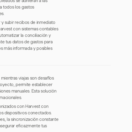
pleados se adhieran a las
a todos los gastos
es.
r y subir recibos de inmediato
 Harvest con sistemas contables
tomatizar la conciliación y
nte tus datos de gastos para
nes más informada y posibles
mientras viajas son desafíos
oyecto, permite establecer
iones manuales. Esta solución
rnacionales.
cronizados con Harvest con
los dispositivos conectados.
s, la sincronización constante
 asegurar eficazmente tus