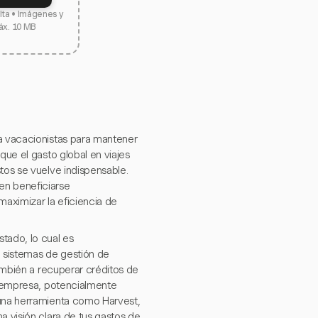
elta • Imágenes y
áx. 10 MB
ra vacacionistas para mantener
que el gasto global en viajes
tos se vuelve indispensable.
en beneficiarse
maximizar la eficiencia de
tado, lo cual es
n sistemas de gestión de
también a recuperar créditos de
na empresa, potencialmente
 una herramienta como Harvest,
a visión clara de tus gastos de