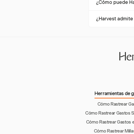
¿Cómo puede Har
seguimiento de gast
como una salvaguard
Harvest te permite
¿Harvest admite 
aplicación. Puedes 
Sí, Harvest admite 
actividades, facilit
Her
Herramientas de g
Cómo Rastrear Gas
Cómo Rastrear Gastos Si
Cómo Rastrear Gastos en
Cómo Rastrear Mill