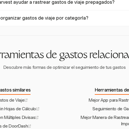
vest ayudar a rastrear gastos de viaje prepagados?
os como Harvest, que actualiza los datos en tiempo real. La sincroni
a contra la pérdida de información financiera importante.
 rastrear gastos prepagados como vuelos y tours ingresándolos como 
organizar gastos de viaje por categoría?
adjuntar recibos y categorizar estos gastos para un seguimiento y re
organizar gastos de viaje por categorías personalizadas como comida
ando el seguimiento y la elaboración de informes de tus gastos de viaje
ramientas de gastos relacion
Descubre más formas de optimizar el seguimiento de tus gastos
astos similares
Herramientas de
tos de Viaje
Mejor App para Rastr
n Hojas de Cálculo
Seguimiento de Ga
 Múltiples Divisas
Mejor Manera de Rastrea
Imp
as de DoorDash