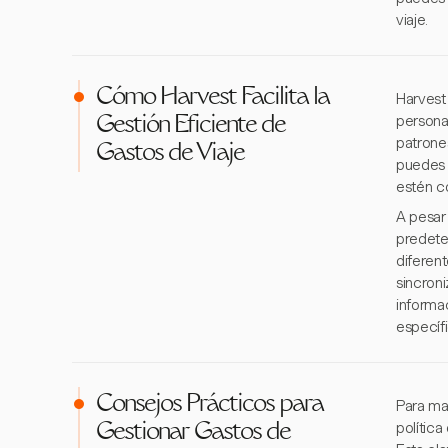
viaje.
Cómo Harvest Facilita la
Harvest 
persona
Gestión Eficiente de
patrone
Gastos de Viaje
puedes 
estén c
A pesar
predete
diferen
sincron
informa
específ
Consejos Prácticos para
Para ma
política
Gestionar Gastos de