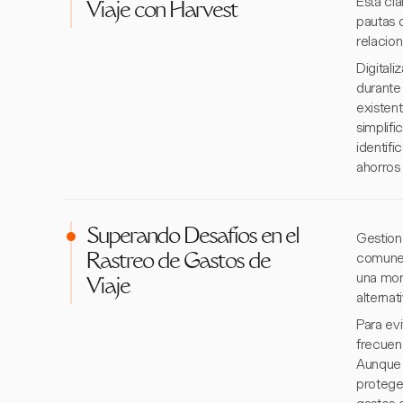
Esta cl
Viaje con Harvest
pautas 
relacion
Digitali
durante 
existen
simplifi
identif
ahorros
Superando Desafíos en el
Gestion
comunes
Rastreo de Gastos de
una mon
Viaje
alternat
Para ev
frecuenc
Aunque 
protege