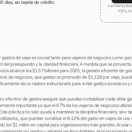
0 días, sin tarjeta de crédito
o arrastra y su
PDFs, m
r gastos de viaje es crucial tanto para viajeros de negocios como pa
ol del presupuesto y la claridad financiera. A medida que se proyecta 
ios alcance los $1.57 billones para 2025, la gestión eficiente de gas
jeros de negocios, que gastan un promedio de $1,128 por viaje, pued
ativamente de un rastreo estructurado para evitar gastos excesivos y 
reo efectivo de gastos asegura que puedas contabilizar cada dólar gas
larmente importante ya que el 67% de los viajeros de negocios utiliza
Esta práctica no solo ayuda a mantener la disciplina financiera, sino 
o utilizados, que pueden constituir el 8-12% del gasto en viajes de u
do los $1 millón en capital para organizaciones más grandes. Al usar
ategorizar tus gastos y adjuntar recibos digitales, proporcionando un