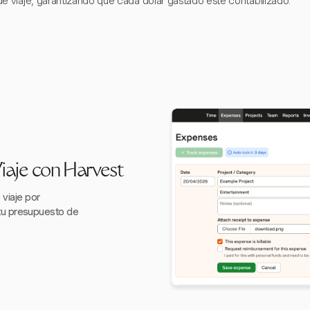
de viaje, garantizando que cada dólar gastado esté contabilizado.
iaje con Harvest
viaje por
 tu presupuesto de