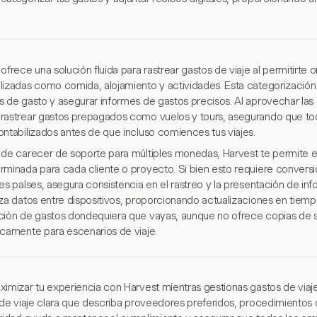
ofrece una solución fluida para rastrear gastos de viaje al permitirte
lizadas como comida, alojamiento y actividades. Esta categorización 
s de gasto y asegurar informes de gastos precisos. Al aprovechar la
rastrear gastos prepagados como vuelos y tours, asegurando que tod
ontabilizados antes de que incluso comiences tus viajes.
 de carecer de soporte para múltiples monedas, Harvest te permite
rminada para cada cliente o proyecto. Si bien esto requiere convers
tes países, asegura consistencia en el rastreo y la presentación de i
iza datos entre dispositivos, proporcionando actualizaciones en tiemp
ción de gastos dondequiera que vayas, aunque no ofrece copias de 
icamente para escenarios de viaje.
ximizar tu experiencia con Harvest mientras gestionas gastos de via
 de viaje clara que describa proveedores preferidos, procedimientos d