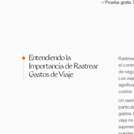
Prueba gratis 3
Entendiendo la
Rastrea
el contr
Importancia de Rastrear
de negoc
Gastos de Viaje
Los via
signific
costos.
Un rast
particu
gastos. 
viaje n
superan
puedes c