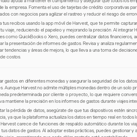
aridad ayuda a mantener el cumplimiento y asegurar que todos los em
de la empresa. Fomenta el uso de tarjetas de crédito corporativas par
ados con negocios para agilizar el rastreo y reducir el riesgo de error
za tus recibos usando la app móvil de Harvest, que te permite captura
tu viaje, reduciendo el papeleo y mejorando la precisión. Al integrar
tes como QuickBooks o Xero, puedes centralizar datos financieros, au
car la presentación de informes de gastos. Revisa y analiza regularme
icar tendencias y áreas de mejora, lo que lleva a una toma de decisio
 de costos.
ar gastos en diferentes monedas y asegurar la seguridad de los datos 
. Aunque Harvest no admite múltiples monedas dentro de un solo pr
eda predeterminada por cliente o proyecto, lo que requiere convers
iva mantiene la precisión en los informes de gastos durante viajes inte
itar la pérdida de datos, asegúrate de que tus dispositivos estén sin
ia, ya que la plataforma actualiza los datos en tiempo real en todos 
Harvest carece de funciones de respaldo automático durante los viaje
 tus datos de gastos. Al adoptar estas prácticas, puedes gestionar y