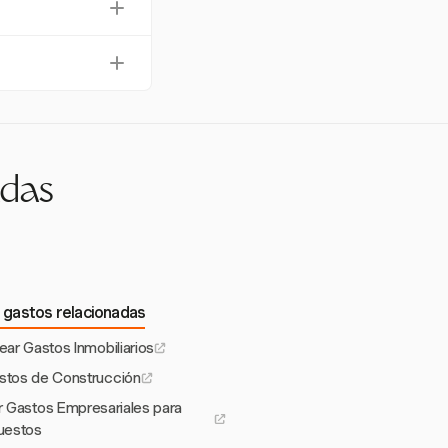
zación regular actúa
gastos en la
porte completos.
, alojamiento y
.
adas
 gastos relacionadas
ear Gastos Inmobiliarios
stos de Construcción
r Gastos Empresariales para
uestos