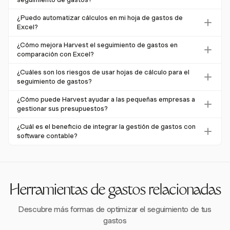
categorizarlos para un mejor análisis. Puedes automatizar
Una plantilla efectiva de seguimiento de gastos debe
¿Puedo automatizar cálculos en mi hoja de gastos de
cálculos utilizando fórmulas para minimizar errores. Sin
ofrecer categorías personalizables, cálculos
Excel?
embargo, para un seguimiento más completo y
automatizados e integración con otros sistemas
Sí, puedes automatizar cálculos en Excel utilizando
automatizado, utilizar una herramienta como Harvest
¿Cómo mejora Harvest el seguimiento de gastos en
financieros. Estas características ayudan a agilizar el
fórmulas para sumar gastos y calcular totales. Sin
puede ofrecer beneficios adicionales, como categorías
comparación con Excel?
proceso de seguimiento, reducir errores y proporcionar
embargo, herramientas como Harvest ofrecen
personalizables y cálculos automatizados.
Harvest mejora el seguimiento de gastos al automatizar
información significativa. Harvest ofrece estas
¿Cuáles son los riesgos de usar hojas de cálculo para el
capacidades avanzadas de automatización, reduciendo la
cálculos, ofrecer categorías personalizables e integrarse
capacidades, asegurando una gestión de gastos precisa y
seguimiento de gastos?
entrada manual y los errores al automatizar los cálculos de
con los presupuestos de proyectos. A diferencia de Excel,
eficiente.
Las hojas de cálculo presentan varios riesgos para el
gastos directamente en el sistema.
¿Cómo puede Harvest ayudar a las pequeñas empresas a
que requiere entrada manual de datos, Harvest reduce
seguimiento de gastos, incluidos errores humanos, falta de
gestionar sus presupuestos?
errores y mejora la eficiencia al automatizar estos
actualizaciones en tiempo real y dificultades en la gestión
Harvest ayuda a las pequeñas empresas a gestionar sus
procesos, proporcionando información financiera en
¿Cuál es el beneficio de integrar la gestión de gastos con
del cumplimiento. Estos problemas pueden llevar a
presupuestos proporcionando informes detallados de
tiempo real.
software contable?
inexactitudes financieras e ineficiencias. Harvest aborda
tiempo y gastos, categorías personalizables y cálculos
Integrar la gestión de gastos con software contable agiliza
estos riesgos con seguimiento de gastos automatizado y
automatizados. Estas características aseguran un
la entrada de datos, reduce errores y proporciona
características de cumplimiento de políticas.
seguimiento preciso en relación con los presupuestos de
información financiera en tiempo real. Harvest facilita esta
proyectos, permitiendo a las empresas tomar decisiones
integración, mejorando la eficiencia operativa y
Herramientas de gastos relacionadas
financieras informadas y reducir el gasto excesivo.
asegurando informes financieros precisos.
Descubre más formas de optimizar el seguimiento de tus
gastos