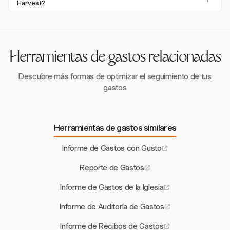
QuickBooks Online y Xero para una transferencia de datos
Harvest?
capacidades de integración de Sage también pueden
de facturación sin problemas. Esto ayuda a agilizar los
mejorar la precisión y la eficiencia.
Harvest permite la entrada de gastos y la carga de recibos
procesos de informes financieros y mantener registros
a través de su aplicación móvil. Esta función apoya a los
precisos.
equipos que trabajan de forma remota al proporcionar una
forma fácil de gestionar gastos mientras están en
Herramientas de gastos relacionadas
movimiento.
Descubre más formas de optimizar el seguimiento de tus
gastos
Herramientas de gastos similares
Informe de Gastos con Gusto
Reporte de Gastos
Informe de Gastos de la Iglesia
Informe de Auditoría de Gastos
Informe de Recibos de Gastos