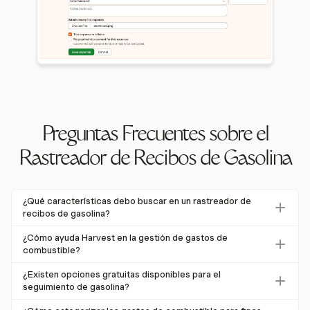
Preguntas Frecuentes sobre el
Rastreador de Recibos de Gasolina
¿Qué características debo buscar en un rastreador de
recibos de gasolina?
Al elegir un rastreador de recibos de gasolina, busca
¿Cómo ayuda Harvest en la gestión de gastos de
características como entrada de recibos, categorización
combustible?
de gastos e informes detallados. Estas características
Harvest ayuda a gestionar gastos de combustible
¿Existen opciones gratuitas disponibles para el
ayudan a asegurar un seguimiento preciso y cumplimiento
proporcionando herramientas para la entrada manual y
seguimiento de gasolina?
con las regulaciones fiscales.
categorización de recibos. También ofrece informes
Si bien algunas aplicaciones ofrecen versiones gratuitas,