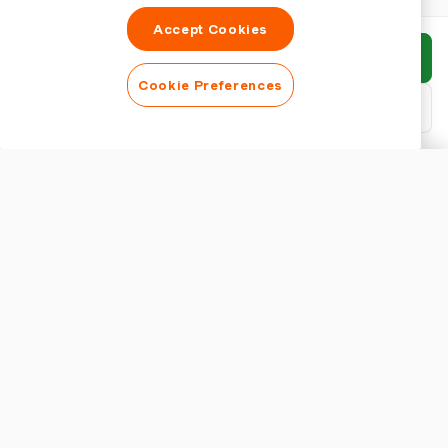
Accept Cookies
Enviar informe
Cookie Preferences
Descargar PDF
Personalizar informe
APARIENCIA
Mostrar título del informe
CONFIGURACIÓN DEL INFORME
Moneda
¿Por qué usar una plantilla de informe de costos mensuales en