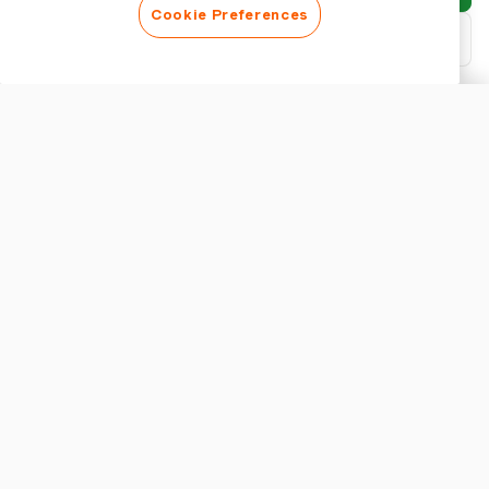
Cookie Preferences
Descargar PDF
Personalizar informe
APARIENCIA
Mostrar título del informe
CONFIGURACIÓN DEL INFORME
Moneda
Maximiza tus Deducciones Fiscales con un Seguimiento Preciso
de Millas
Un seguimiento preciso de millas es esencial para los
conductores de Lyft que buscan maximizar sus deducciones