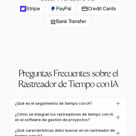
Stripe
PayPal
Credit Cards
Bank Transfer
Preguntas Frecuentes sobre el
Rastreador de Tiempo con IA
¿Qué es el seguimiento de tiempo con IA?
El seguimiento de tiempo con IA utiliza el aprendizaje
¿Cómo se integran los rastreadores de tiempo con IA
automático para capturar, categorizar y analizar
en el software de gestión de proyectos?
automáticamente cómo los equipos gastan su
Los rastreadores de tiempo con IA se integran sin
¿Qué características debo buscar en un rastreador de
tiempo. Aprovecha señales contextuales como
problemas con el software de gestión de proyectos,
tiempo con IA?