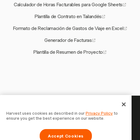
Calculador de Horas Facturables para Google Sheets
Plantilla de Contrato en Tailandés
Formato de Reclamación de Gastos de Viaje en Excel
Generador de Facturas
Plantilla de Resumen de Proyecto
Tu tiempo merece ser registrado —
Harvest uses cookies as described in our
Privacy Policy
to
ensure you get the best experience on our website.
empieza ahora
Únete a más de 70.000 empresas que registran tiempo,
Accept Cookies
facturan a clientes y cobran más rápido con Harvest.