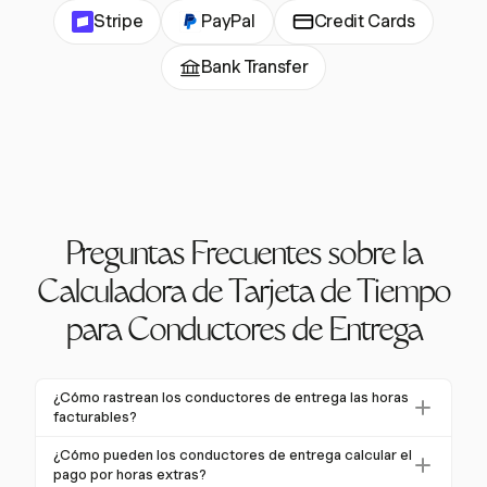
Stripe
PayPal
Credit Cards
Bank Transfer
Preguntas Frecuentes sobre la
Calculadora de Tarjeta de Tiempo
para Conductores de Entrega
¿Cómo rastrean los conductores de entrega las horas
facturables?
Los conductores de entrega pueden rastrear horas
¿Cómo pueden los conductores de entrega calcular el
facturables utilizando herramientas como Harvest,
pago por horas extras?