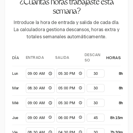
¿Cuántas horas trabajaste esta
semana?
Introduce la hora de entrada y salida de cada día.
La calculadora gestiona descansos, horas extra y
totales semanales automáticamente.
DESCAN
ENTRADA
SALIDA
DÍA
HORAS
SO
Lun
8h
Mar
8h
Mié
8h
Jue
8h 15m
Vie
7h 30m