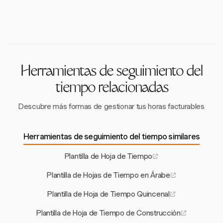
Estas capacidades aseguran una facturación
tarifas de horas extra, descansos tomados, licencia
detallada y una gestión flexible de varios proyectos.
por enfermedad, vacaciones y kilometraje. Estos
elementos proporcionan una visión completa de las
horas de trabajo y factores adicionales que impactan
la nómina.
Herramientas de seguimiento del
tiempo relacionadas
Descubre más formas de gestionar tus horas facturables
Herramientas de seguimiento del tiempo similares
Plantilla de Hoja de Tiempo
Plantilla de Hojas de Tiempo en Árabe
Plantilla de Hoja de Tiempo Quincenal
Plantilla de Hoja de Tiempo de Construcción