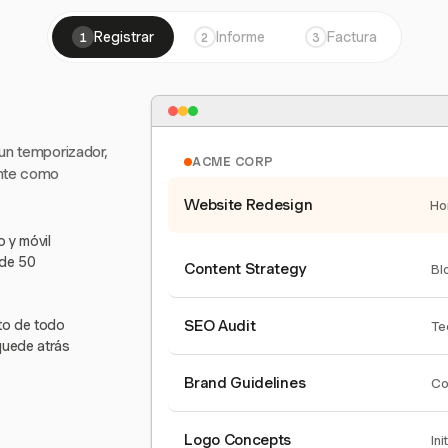
Registrar
Informe
Factura
1
2
3
 un temporizador,
ACME CORP
ente como
Website Redesign
Ho
 y móvil
 de 50
Content Strategy
Bl
nto de todo
SEO Audit
Te
quede atrás
Brand Guidelines
Co
Logo Concepts
Ini