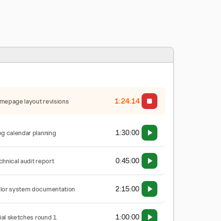
1:24:15
mepage layout revisions
1:30:00
og calendar planning
0:45:00
chnical audit report
2:15:00
lor system documentation
1:00:00
tial sketches round 1