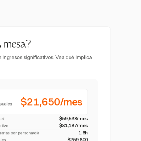
la mesa?
ingresos significativos. Vea qué implica
$21,650/mes
suales
$59,538/mes
ual
$81,187/mes
etivo
1.6h
sarias por persona/día
$259,800
ales