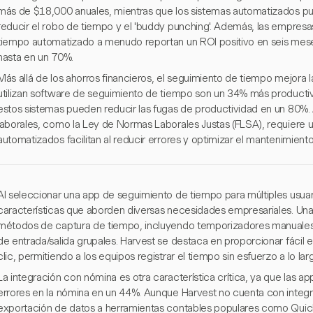
más de $18,000 anuales, mientras que los sistemas automatizados p
reducir el robo de tiempo y el 'buddy punching'. Además, las empres
tiempo automatizado a menudo reportan un ROI positivo en seis mese
hasta en un 70%.
Más allá de los ahorros financieros, el seguimiento de tiempo mejora
utilizan software de seguimiento de tiempo son un 34% más productiv
estos sistemas pueden reducir las fugas de productividad en un 80%.
laborales, como la Ley de Normas Laborales Justas (FLSA), requiere un 
automatizados facilitan al reducir errores y optimizar el mantenimiento
Al seleccionar una app de seguimiento de tiempo para múltiples usuar
características que aborden diversas necesidades empresariales. Una
métodos de captura de tiempo, incluyendo temporizadores manuales
de entrada/salida grupales. Harvest se destaca en proporcionar fácil
clic, permitiendo a los equipos registrar el tiempo sin esfuerzo a lo la
La integración con nómina es otra característica crítica, ya que las 
errores en la nómina en un 44%. Aunque Harvest no cuenta con integr
exportación de datos a herramientas contables populares como Qui