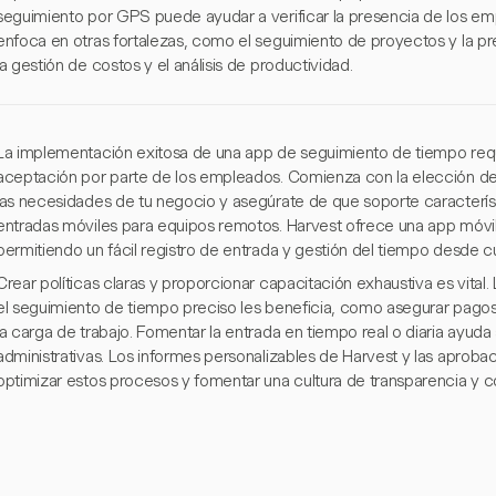
seguimiento por GPS puede ayudar a verificar la presencia de los emp
enfoca en otras fortalezas, como el seguimiento de proyectos y la pr
la gestión de costos y el análisis de productividad.
La implementación exitosa de una app de seguimiento de tiempo requi
aceptación por parte de los empleados. Comienza con la elección de
las necesidades de tu negocio y asegúrate de que soporte caracterís
entradas móviles para equipos remotos. Harvest ofrece una app móvil 
permitiendo un fácil registro de entrada y gestión del tiempo desde cu
Crear políticas claras y proporcionar capacitación exhaustiva es vi
el seguimiento de tiempo preciso les beneficia, como asegurar pagos 
la carga de trabajo. Fomentar la entrada en tiempo real o diaria ayuda
administrativas. Los informes personalizables de Harvest y las aprob
optimizar estos procesos y fomentar una cultura de transparencia y c