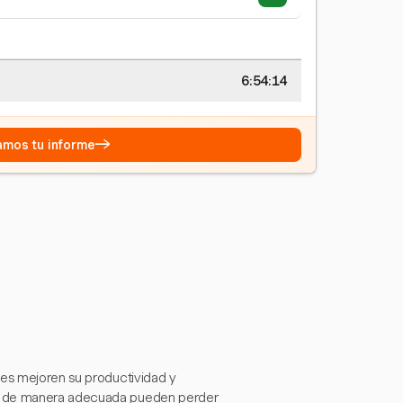
6:54:15
→
eamos tu informe
nes mejoren su productividad y
po de manera adecuada pueden perder