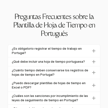
Preguntas Frecuentes sobre la
Plantilla de Hoja de Tiempo en
Portugués
¿Es obligatorio registrar el tiempo de trabajo en
Portugal?
Sí, registrar las horas de trabajo de los empleados es
¿Qué debe incluir una hoja de tiempo portuguesa?
obligatorio en Portugal bajo el Artículo 202 del
Una hoja de tiempo portuguesa legalmente conforme
Código Laboral. Esto se aplica a la mayoría de las
¿Cuánto tiempo deben conservarse los registros de
debe incluir horarios de inicio y fin, duración del
hojas de tiempo en Portugal?
empresas, independientemente de su tamaño o
trabajo, horas extras, descansos, días festivos,
sector, y cubre varios horarios de empleados,
En Portugal, los empleadores están obligados a
¿Puedo descargar plantillas de hojas de tiempo en
ausencias y cambios de turno. Cada entrada debe ser
incluidos los fijos, flexibles y el trabajo remoto.
conservar los registros de hojas de tiempo y
Excel o PDF?
precisa y estar correctamente fechada.
asistencia durante al menos cinco años. Esto asegura
Sí, hay plantillas de hojas de tiempo descargables
¿Cuáles son las sanciones por incumplimiento de las
que estén disponibles para inspección por parte de la
gratuitas en formatos Excel y PDF. Sin embargo, es
leyes de seguimiento de tiempo en Portugal?
Autoridad Laboral (ACT) si es necesario.
importante asegurarse de que estas plantillas
El incumplimiento de las leyes de seguimiento de