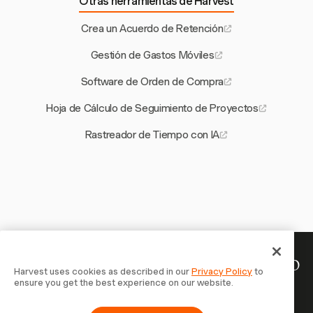
Otras herramientas de Harvest
Crea un Acuerdo de Retención
Gestión de Gastos Móviles
Software de Orden de Compra
Hoja de Cálculo de Seguimiento de Proyectos
Rastreador de Tiempo con IA
Tu tiempo merece ser registrado
Harvest uses cookies as described in our
Privacy Policy
to
ensure you get the best experience on our website.
— empieza ahora
Únete a más de 70.000 empresas que registran tiempo,