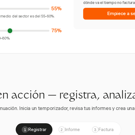
dónde va el tiempo no facturad
55%
Empiece a seg
romedio del sector es del 55–60%.
75%
70–80%.
en acción — registra, analiz
nuación. Inicia un temporizador, revisa tus informes y crea una 
Registrar
Informe
Factura
1
2
3