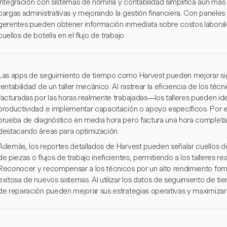
integración con sistemas de nómina y contabilidad simplifica aún más
cargas administrativas y mejorando la gestión financiera. Con paneles 
gerentes pueden obtener información inmediata sobre costos laborale
cuellos de botella en el flujo de trabajo.
Las apps de seguimiento de tiempo como Harvest pueden mejorar sign
rentabilidad de un taller mecánico. Al rastrear la eficiencia de los té
facturadas por las horas realmente trabajadas—los talleres pueden iden
productividad e implementar capacitación o apoyo específicos. Por e
prueba de diagnóstico en media hora pero factura una hora completa,
destacando áreas para optimización.
Además, los reportes detallados de Harvest pueden señalar cuellos de
de piezas o flujos de trabajo ineficientes, permitiendo a los talleres r
Reconocer y recompensar a los técnicos por un alto rendimiento fome
exitosa de nuevos sistemas. Al utilizar los datos de seguimiento de ti
de reparación pueden mejorar sus estrategias operativas y maximizar 