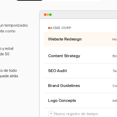
 un temporizador,
ACME CORP
ente como
Website Redesign
Ho
 y móvil
 de 50
Content Strategy
Bl
nto de todo
SEO Audit
Te
quede atrás
Brand Guidelines
Co
Logo Concepts
Ini
+
Nuevo registro de tiempo