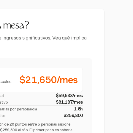
la mesa?
ingresos significativos. Vea qué implica
$21,650/mes
suales
$59,538/mes
ual
$81,187/mes
etivo
1.6h
sarias por persona/día
$259,800
ales
ción de 20 puntos entre 5 personas supone
 $259,800 al año. El primer paso es saber a