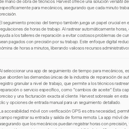
de mano de obra de técnicos. Harvest ofrece una solución versátil d
específicamente para mecánicos, asegurando que cada minuto trabaja
precisión.
El seguimiento preciso del tiempo también juega un papel crucial en e
regulaciones de horas de trabajo. Al rastrear automáticamente horas,
ayuda a los talleres de reparación a evitar costosos problemas de cu
sean pagados con precisión por su trabajo. Este enfoque digital red
nómina de horas a minutos, liberando valiosos recursos administrativos
Al seleccionar una app de seguimiento de tiempo para mecánicos, es 
que aborden las demandas únicas de la industria de reparación de autos
registro granular a nivel de trabajo, que permite a los técnicos rastre
reparación o servicio específico, como "cambios de aceite". Esta ca
preciso y una facturación exacta al cliente. Harvest sobresale en est
clic y opciones de entrada manual para un seguimiento detallado.
La accesibilidad móvil con verificación GPS es otra necesidad, permit
campo registrar su entrada y salida de forma remota. La app móvil de
asegurando que los mecánicos puedan registrar horas con precisión, ya