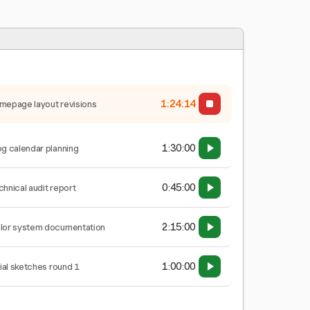
1:24:15
mepage layout revisions
1:30:00
og calendar planning
0:45:00
chnical audit report
2:15:00
lor system documentation
1:00:00
tial sketches round 1