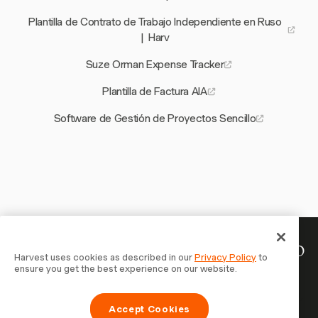
Plantilla de Contrato de Trabajo Independiente en Ruso
| Harv
Suze Orman Expense Tracker
Plantilla de Factura AIA
Software de Gestión de Proyectos Sencillo
Tu tiempo merece ser registrado
Harvest uses cookies as described in our
Privacy Policy
to
ensure you get the best experience on our website.
— empieza ahora
Únete a más de 70.000 empresas que registran tiempo,
Accept Cookies
facturan a clientes y cobran más rápido con Harvest.