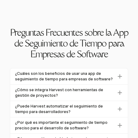
Preguntas Frecuentes sobre la App
de Seguimiento de Tiempo para
Empresas de Software
¿Cuáles son los beneficios de usar una app de
seguimiento de tiempo para empresas de software?
Las apps de seguimiento de tiempo pueden
¿Cómo se integra Harvest con herramientas de
aumentar significativamente la productividad y
gestión de proyectos?
eficiencia en las empresas de software. Ayudan a
Harvest se integra sin problemas con herramientas
¿Puede Harvest automatizar el seguimiento de
reducir las fugas de productividad en hasta un 80% y
populares de gestión de proyectos como Jira y
tiempo para desarrolladores?
pueden llevar a un aumento del 61% en los ingresos.
Asana. Esta integración permite a los equipos rastrear
Sí, Harvest minimiza la entrada manual con
Harvest, por ejemplo, ofrece informes detallados e
¿Por qué es importante el seguimiento de tiempo
el tiempo directamente dentro de sus flujos de
temporizadores de un clic que rastrean
integración sin problemas con herramientas de
preciso para el desarrollo de software?
trabajo existentes, asegurando un proceso fluido y
automáticamente el tiempo una vez iniciados. Esta
gestión de proyectos, mejorando la estimación de
El seguimiento de tiempo preciso es esencial para la