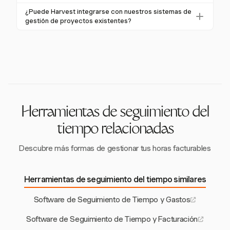
autenticación biométrica, el seguimiento GPS y
El seguimiento GPS mejora la verificación de
¿Puede Harvest integrarse con nuestros sistemas de
auditorías robustas. Estas herramientas verifican la
ubicación y la seguridad, crucial para entornos
gestión de proyectos existentes?
presencia de los empleados y aseguran entradas de
remotos y peligrosos. Asegura que los trabajadores
Sí, Harvest ofrece integración fluida con muchos
tiempo precisas.
estén donde deben estar, alineándose con las
sistemas de gestión de proyectos, incluyendo Asana,
regulaciones de seguridad y los protocolos
Slack y QuickBooks, centralizando los registros de
operativos.
tiempo y mejorando la visibilidad de los proyectos.
Herramientas de seguimiento del
tiempo relacionadas
Descubre más formas de gestionar tus horas facturables
Herramientas de seguimiento del tiempo similares
Software de Seguimiento de Tiempo y Gastos
Software de Seguimiento de Tiempo y Facturación