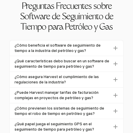
Preguntas Frecuentes sobre
Software de Seguimiento de
Tiempo para Petróleo y Gas
¿Cómo beneficia el software de seguimiento de
tiempo a la industria del petróleo y gas?
El software de seguimiento de tiempo beneficia a la
¿Qué características debo buscar en un software de
industria del petróleo y gas al mejorar la gestión de
seguimiento de tiempo para petróleo y gas?
costos laborales, asegurar el cumplimiento regulatorio
Las características clave incluyen capacidades
¿Cómo asegura Harvest el cumplimiento de las
y optimizar la eficiencia operativa. Un seguimiento
móviles y offline, seguimiento GPS avanzado,
regulaciones de la industria?
preciso ayuda a mitigar la fuga de nómina y mejora la
soporte para tarifas de facturación complejas y
Harvest asegura el cumplimiento ofreciendo
asignación de recursos.
¿Puede Harvest manejar tarifas de facturación
autenticación biométrica. Estas características
auditorías detalladas, informes personalizables y
complejas en proyectos de petróleo y gas?
abordan las necesidades de operaciones remotas y
soporte para los requisitos de DCAA y FLSA. Registra
Sí, Harvest admite tarifas de facturación flexibles,
cumplimiento de la industria.
¿Cómo previenen los sistemas de seguimiento de
todas las horas trabajadas y proporciona alertas
permitiéndote establecer tarifas específicas por
tiempo el robo de tiempo en petróleo y gas?
cuando se acercan a los límites del presupuesto del
proyecto y por persona, acomodando los diversos
Los sistemas de seguimiento de tiempo previenen el
proyecto.
¿Qué papel juega el seguimiento GPS en el
roles y tipos de trabajo típicos en proyectos de
robo de tiempo a través de características como la
seguimiento de tiempo para petróleo y gas?
petróleo y gas.