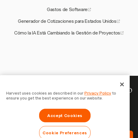
Gastos de Software
Generador de Cotizaciones para Estados Unidos
Cómo la IA Está Cambiando la Gestión de Proyectos
Tu tiempo merece ser registrado
Harvest uses cookies as described in our
Privacy Policy
to
ensure you get the best experience on our website.
— empieza ahora
Únete a más de 70.000 empresas que registran tiempo,
Accept Cookies
facturan a clientes y cobran más rápido con Harvest.
Prueba gratis, se configura en 30 segundos.
Cookie Preferences
Prueba Harvest Gratis