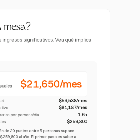
la mesa?
ingresos significativos. Vea qué implica
$21,650/mes
suales
$59,538/mes
ual
$81,187/mes
etivo
1.6h
sarias por persona/día
$259,800
ales
ción de 20 puntos entre 5 personas supone
 $259,800 al año. El primer paso es saber a