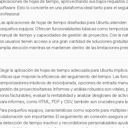
aplicaciones de hojas de tiempo, aprovechando sus bajos requisitos d
software. Esto lo convierte en una plataforma ideal tanto para el se
profesional.
Las aplicaciones de hojas de tiempo diseñadas para Ubuntu atienden t
pequeños equipos. Ofrecen funcionalidades básicas como temporizad
manual de tiempo y capacidades de gestión de proyectos. Con la nat
los usuarios tienen acceso a una gran cantidad de soluciones gratuit
amplia elección mientras se mantienen dentro de las limitaciones pres
Elegir la aplicación de hojas de tiempo adecuada para Ubuntu implica
críticas que mejoran la eficiencia del seguimiento del tiempo. Las fun
temporizadores intuitivos de inicio/parada, opciones de entrada man
gestión de proyectos/tareas. Informes y análisis robustos son vitales, 
horas facturables, evaluar la rentabilidad y analizar desgloses de act
para informes, como HTML, PDF y CSV, también son cruciales para la f
Para pequeños equipos, características como soporte para múltiples 
colaboración son importantes. El seguimiento sin conexión asegura un
la detección de tiempo inactivo y recordatorios personalizables ayu