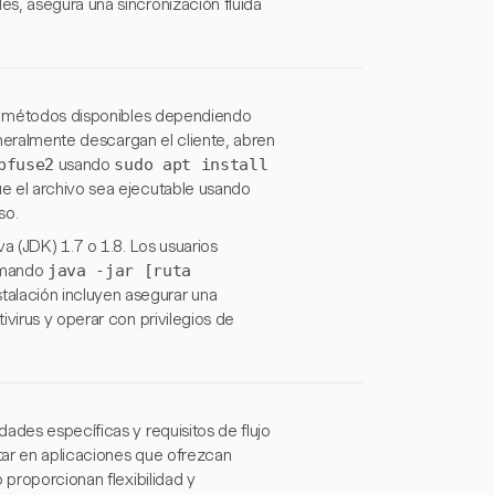
s, asegura una sincronización fluida
ios métodos disponibles dependiendo
generalmente descargan el cliente, abren
bfuse2
usando
sudo apt install
ue el archivo sea ejecutable usando
so.
a (JDK) 1.7 o 1.8. Los usuarios
comando
java -jar [ruta
stalación incluyen asegurar una
virus y operar con privilegios de
ades específicas y requisitos de flujo
tar en aplicaciones que ofrezcan
 proporcionan flexibilidad y