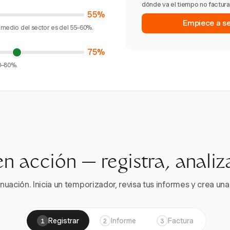
dónde va el tiempo no facturad
55%
Empiece a seg
romedio del sector es del 55–60%.
75%
70–80%.
en acción — registra, analiz
nuación. Inicia un temporizador, revisa tus informes y crea una 
Registrar
Informe
Factura
1
2
3