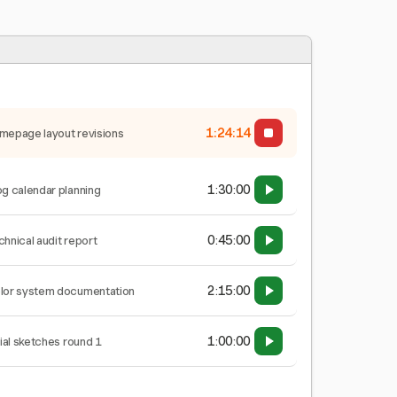
1:24:15
mepage layout revisions
1:30:00
og calendar planning
0:45:00
chnical audit report
2:15:00
lor system documentation
1:00:00
tial sketches round 1