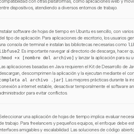
compatibilidad con otras plataformas, como aplicaciones web y móvile
entre dispositivos, atendiendo a diversos entornos de trabajo.
Instalar software de hojas de tiempo en Ubuntu es sencillo, con var
del tipo de aplicación. Para aplicaciones de escritorio, los usuarios 
una consola de terminal e instalan las bibliotecas necesarias como
li
libfuse2
. Es importante navegar al directorio de descarga, hacer q
chmod +x [nombre del archivo]
y lanzar la aplicación para su u
Las aplicaciones basadas en Java requieren el Kit de Desarrollo de Jav
descargan, descomprimen la aplicación y la ejecutan mediante el 
completa al archivo .jar]
. Las mejores prácticas durante la in
conexión a internet estable, desactivar temporalmente el software anti
administrador para evitar conflictos.
Seleccionar una aplicación de hojas de tiempo implica evaluar necesid
de trabajo. Para freelancers y pequeños equipos, el enfoque debe es
interfaces amigables y escalabilidad. Las soluciones de código abierto