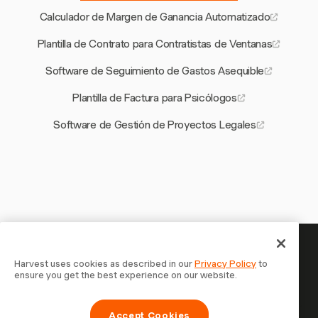
Calculador de Margen de Ganancia Automatizado
Plantilla de Contrato para Contratistas de Ventanas
Software de Seguimiento de Gastos Asequible
Plantilla de Factura para Psicólogos
Software de Gestión de Proyectos Legales
Tu tiempo merece ser registrado —
Harvest uses cookies as described in our
Privacy Policy
to
ensure you get the best experience on our website.
empieza ahora
Únete a más de 70.000 empresas que registran tiempo,
Accept Cookies