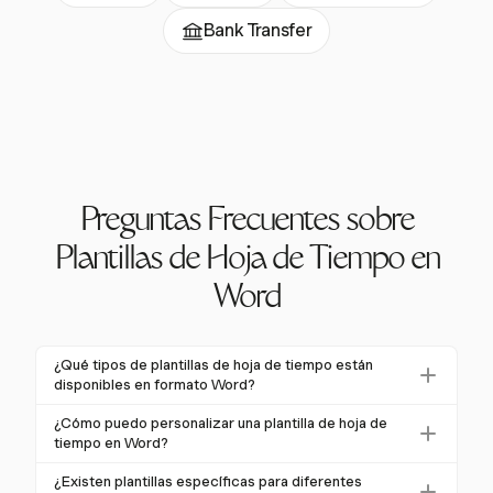
Bank Transfer
Preguntas Frecuentes sobre
Plantillas de Hoja de Tiempo en
Word
¿Qué tipos de plantillas de hoja de tiempo están
disponibles en formato Word?
Las plantillas de hoja de tiempo en Word vienen en
¿Cómo puedo personalizar una plantilla de hoja de
varios formatos adecuados para diferentes
tiempo en Word?
necesidades de seguimiento, incluyendo períodos
Personalizar una plantilla de hoja de tiempo en Word
¿Existen plantillas específicas para diferentes
diarios, semanales, quincenales y mensuales. Se