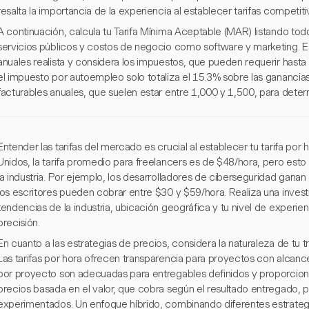
resalta la importancia de la experiencia al establecer tarifas competiti
A continuación, calcula tu Tarifa Mínima Aceptable (MAR) listando tod
servicios públicos y costos de negocio como software y marketing. E
anuales realista y considera los impuestos, que pueden requerir hasta
el impuesto por autoempleo solo totaliza el 15.3% sobre las ganancias
facturables anuales, que suelen estar entre 1,000 y 1,500, para determ
Entender las tarifas del mercado es crucial al establecer tu tarifa por
Unidos, la tarifa promedio para freelancers es de $48/hora, pero esto
la industria. Por ejemplo, los desarrolladores de ciberseguridad gana
los escritores pueden cobrar entre $30 y $59/hora. Realiza una inves
tendencias de la industria, ubicación geográfica y tu nivel de experien
precisión.
En cuanto a las estrategias de precios, considera la naturaleza de tu t
Las tarifas por hora ofrecen transparencia para proyectos con alcances
por proyecto son adecuadas para entregables definidos y proporciona
precios basada en el valor, que cobra según el resultado entregado, p
experimentados. Un enfoque híbrido, combinando diferentes estrategia