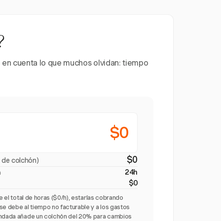
?
 en cuenta lo que muchos olvidan: tiempo
$0
$0
 de colchón)
24h
a
$0
re el total de horas ($0/h), estarías cobrando
se debe al tiempo no facturable y a los gastos
endada añade un colchón del 20% para cambios