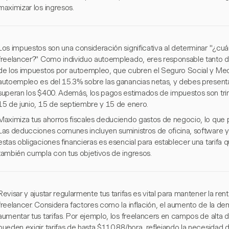
maximizar los ingresos.
Los impuestos son una consideración significativa al determinar "¿c
freelancer?" Como individuo autoempleado, eres responsable tanto d
de los impuestos por autoempleo, que cubren el Seguro Social y Med
autoempleo es del 15.3% sobre las ganancias netas, y debes presentar
superan los $400. Además, los pagos estimados de impuestos son trime
15 de junio, 15 de septiembre y 15 de enero.
Maximiza tus ahorros fiscales deduciendo gastos de negocio, lo que p
Las deducciones comunes incluyen suministros de oficina, software
estas obligaciones financieras es esencial para establecer una tarifa 
también cumpla con tus objetivos de ingresos.
Revisar y ajustar regularmente tus tarifas es vital para mantener la r
freelancer. Considera factores como la inflación, el aumento de la de
aumentar tus tarifas. Por ejemplo, los freelancers en campos de alta
pueden exigir tarifas de hasta $110.88/hora, reflejando la necesidad d