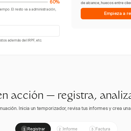
60%
de alcance, huecos entre clie
empo. El resto va a administración,
Empieza a re
stos además del IRPF, etc.
en acción — registra, analiz
nuación. Inicia un temporizador, revisa tus informes y crea una 
Registrar
Informe
Factura
1
2
3