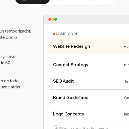
 un temporizador,
ACME CORP
ente como
Website Redesign
Ho
 y móvil
 de 50
Content Strategy
Bl
nto de todo
SEO Audit
Te
quede atrás
Brand Guidelines
Co
Logo Concepts
Ini
+
Nuevo registro de tiempo