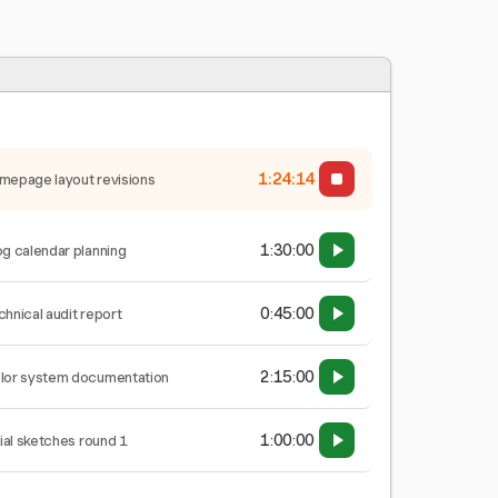
1:24:15
mepage layout revisions
1:30:00
og calendar planning
0:45:00
chnical audit report
2:15:00
lor system documentation
1:00:00
tial sketches round 1