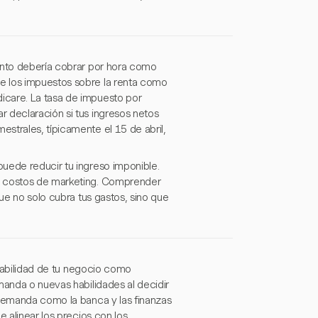
uánto debería cobrar por hora como
e los impuestos sobre la renta como
icare. La tasa de impuesto por
 declaración si tus ingresos netos
strales, típicamente el 15 de abril,
uede reducir tu ingreso imponible.
 y costos de marketing. Comprender
que no solo cubra tus gastos, sino que
entabilidad de tu negocio como
manda o nuevas habilidades al decidir
 demanda como la banca y las finanzas
e alinear los precios con los