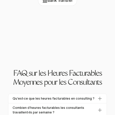
Bank Transfer
FAQ sur les Heures Facturables
Moyennes pour les Consultants
Qu'est-ce que les heures facturables en consulting ?
Les heures facturables désignent le temps que les
Combien d'heures facturables les consultants
consultants passent directement sur des projets
travaillent-ils par semaine ?