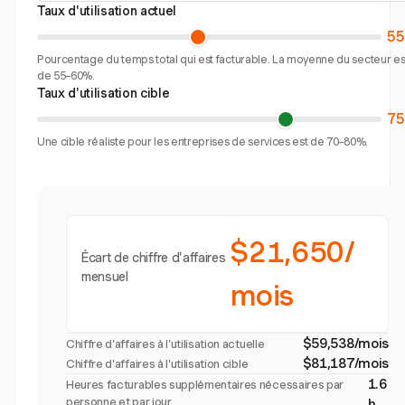
Taux d'utilisation actuel
5
Pourcentage du temps total qui est facturable. La moyenne du secteur es
de 55–60%.
Taux d'utilisation cible
7
Une cible réaliste pour les entreprises de services est de 70–80%.
$21,650/
Écart de chiffre d'affaires
mensuel
mois
$59,538/mois
Chiffre d'affaires à l'utilisation actuelle
$81,187/mois
Chiffre d'affaires à l'utilisation cible
1.6
Heures facturables supplémentaires nécessaires par
personne et par jour
h